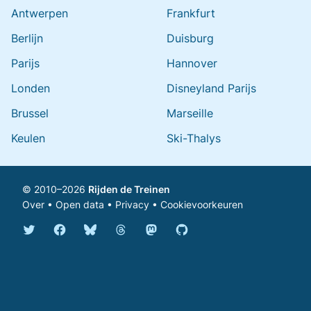
Antwerpen
Frankfurt
Berlijn
Duisburg
Parijs
Hannover
Londen
Disneyland Parijs
Brussel
Marseille
Keulen
Ski-Thalys
© 2010–2026
Rijden de Treinen
Over
•
Open data
•
Privacy
•
Cookievoorkeuren
Bluesky @rijdendetreinen.nl
Threads @rijdendetreinen
Mastodon @rijdendetreinen@ma
Twitter @rijdendetreinen
Facebook rijdendetreinen
GitHub rijdendetreinen