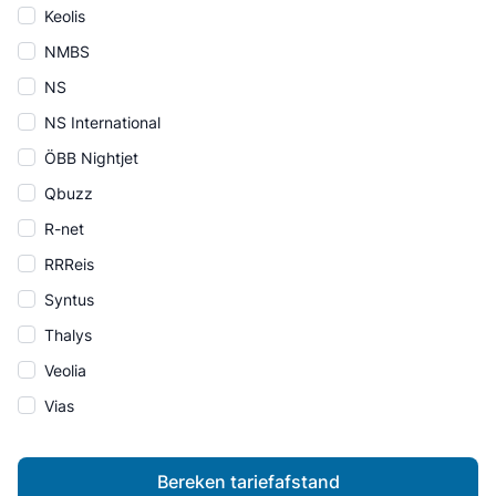
Keolis
NMBS
NS
NS International
ÖBB Nightjet
Qbuzz
R-net
RRReis
Syntus
Thalys
Veolia
Vias
Bereken tariefafstand