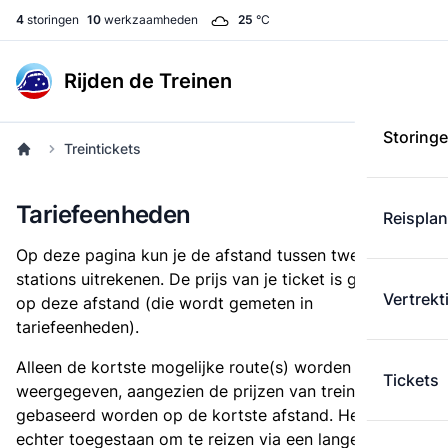
4
storingen
10
werkzaamheden
25
°C
Rijden de Treinen
Storing
Treintickets
Tariefeenheden
Reispla
Op deze pagina kun je de afstand tussen twee
stations uitrekenen. De prijs van je ticket is gebaseerd
Vertrekt
op deze afstand (die wordt gemeten in
tariefeenheden).
Alleen de kortste mogelijke route(s) worden
Tickets
weergegeven, aangezien de prijzen van treintickets
gebaseerd worden op de kortste afstand. Het is
echter toegestaan om te reizen via een langere route,