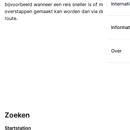
Internat
bijvoorbeeld wanneer een reis sneller is of met minder
overstappen gemaakt kan worden dan via de kortste
route.
Informat
Over
Zoeken
Startstation