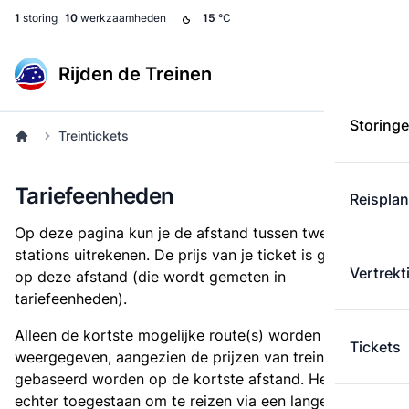
1
storing
10
werkzaamheden
15
°C
Rijden de Treinen
Storing
Treintickets
Tariefeenheden
Reispla
Op deze pagina kun je de afstand tussen twee
stations uitrekenen. De prijs van je ticket is gebaseerd
Vertrekt
op deze afstand (die wordt gemeten in
tariefeenheden).
Alleen de kortste mogelijke route(s) worden
Tickets
weergegeven, aangezien de prijzen van treintickets
gebaseerd worden op de kortste afstand. Het is
echter toegestaan om te reizen via een langere route,