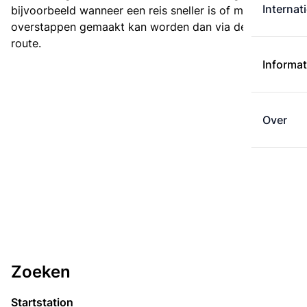
Internat
bijvoorbeeld wanneer een reis sneller is of met minder
overstappen gemaakt kan worden dan via de kortste
route.
Informat
Over
Zoeken
Startstation