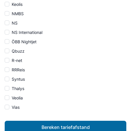
Keolis
NMBS
NS
NS International
ÖBB Nightjet
Qbuzz
R-net
RRReis
Syntus
Thalys
Veolia
Vias
Bereken tariefafstand