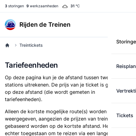
3
storingen
9
werkzaamheden
31
°C
Rijden de Treinen
Storing
Treintickets
Tariefeenheden
Reispla
Op deze pagina kun je de afstand tussen twee
stations uitrekenen. De prijs van je ticket is gebaseerd
Vertrekt
op deze afstand (die wordt gemeten in
tariefeenheden).
Alleen de kortste mogelijke route(s) worden
Tickets
weergegeven, aangezien de prijzen van treintickets
gebaseerd worden op de kortste afstand. Het is
echter toegestaan om te reizen via een langere route,