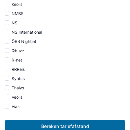
Keolis
NMBS
NS
NS International
ÖBB Nightjet
Qbuzz
R-net
RRReis
Syntus
Thalys
Veolia
Vias
Bereken tariefafstand