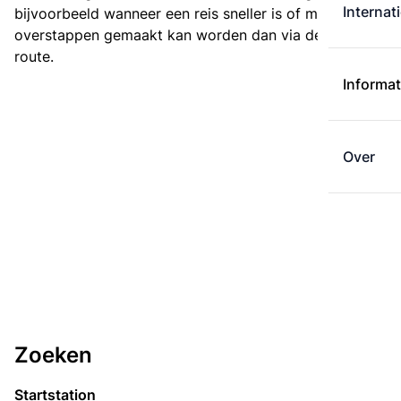
Internat
bijvoorbeeld wanneer een reis sneller is of met minder
overstappen gemaakt kan worden dan via de kortste
route.
Informat
Over
Zoeken
Startstation