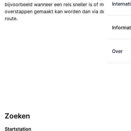
Internat
bijvoorbeeld wanneer een reis sneller is of met minder
overstappen gemaakt kan worden dan via de kortste
route.
Informat
Over
Zoeken
Startstation