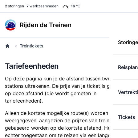
2
storingen
7
werkzaamheden
16
°C
Rijden de Treinen
Storing
Treintickets
Tariefeenheden
Reispla
Op deze pagina kun je de afstand tussen twee
stations uitrekenen. De prijs van je ticket is gebaseerd
Vertrekt
op deze afstand (die wordt gemeten in
tariefeenheden).
Alleen de kortste mogelijke route(s) worden
Tickets
weergegeven, aangezien de prijzen van treintickets
gebaseerd worden op de kortste afstand. Het is
echter toegestaan om te reizen via een langere route,