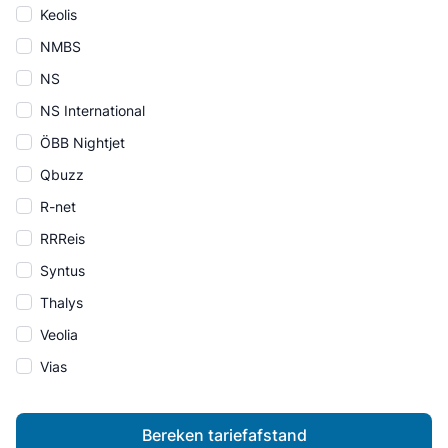
Keolis
NMBS
NS
NS International
ÖBB Nightjet
Qbuzz
R-net
RRReis
Syntus
Thalys
Veolia
Vias
Bereken tariefafstand