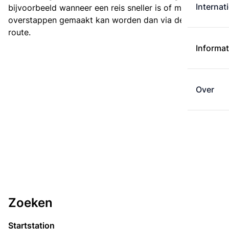
Internat
bijvoorbeeld wanneer een reis sneller is of met minder
overstappen gemaakt kan worden dan via de kortste
route.
Informat
Over
Zoeken
Startstation