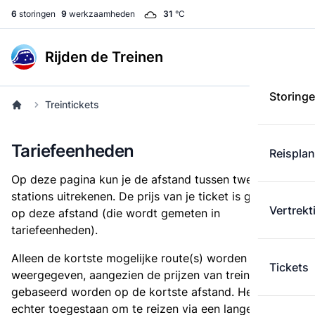
6
storingen
9
werkzaamheden
31
°C
Rijden de Treinen
Storing
Treintickets
Tariefeenheden
Reispla
Op deze pagina kun je de afstand tussen twee
stations uitrekenen. De prijs van je ticket is gebaseerd
Vertrekt
op deze afstand (die wordt gemeten in
tariefeenheden).
Alleen de kortste mogelijke route(s) worden
Tickets
weergegeven, aangezien de prijzen van treintickets
gebaseerd worden op de kortste afstand. Het is
echter toegestaan om te reizen via een langere route,