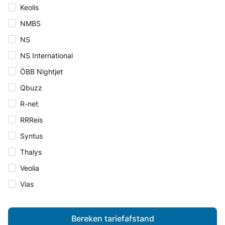
Keolis
NMBS
NS
NS International
ÖBB Nightjet
Qbuzz
R-net
RRReis
Syntus
Thalys
Veolia
Vias
Bereken tariefafstand