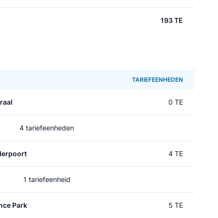
193 TE
TARIEFEENHEDEN
raal
0 TE
4 tariefeenheden
erpoort
4 TE
1 tariefeenheid
nce Park
5 TE