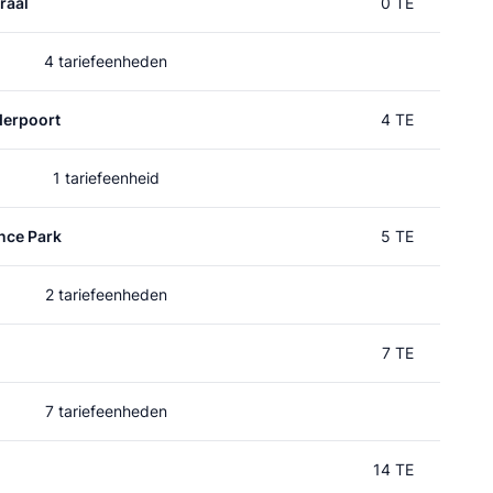
raal
0 TE
4 tariefeenheden
erpoort
4 TE
1 tariefeenheid
nce Park
5 TE
2 tariefeenheden
7 TE
7 tariefeenheden
14 TE