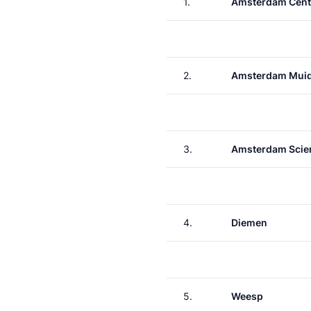
1.
Amsterdam Cent
2.
Amsterdam Muid
3.
Amsterdam Scie
4.
Diemen
5.
Weesp