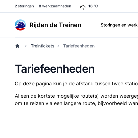
2
storingen
8
werkzaamheden
16
°C
Rijden de Treinen
Storingen en we
Treintickets
Tariefeenheden
Tariefeenheden
Op deze pagina kun je de afstand tussen twee station
Alleen de kortste mogelijke route(s) worden weergeg
om te reizen via een langere route, bijvoorbeeld wa