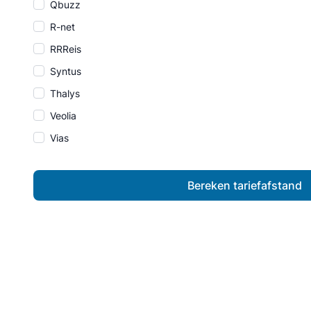
Qbuzz
R-net
RRReis
Syntus
Thalys
Veolia
Vias
Bereken tariefafstand