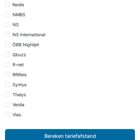
Keolis
NMBS
NS
NS International
ÖBB Nightjet
Qbuzz
R-net
RRReis
Syntus
Thalys
Veolia
Vias
Bereken tariefafstand