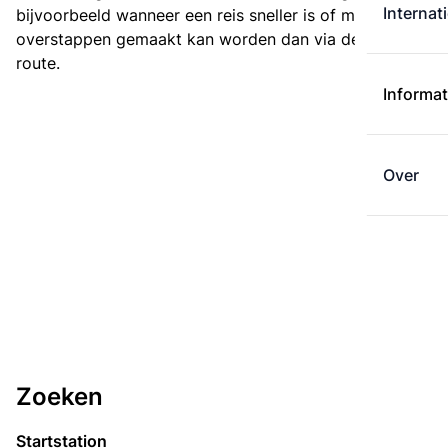
Internat
bijvoorbeeld wanneer een reis sneller is of met minder
overstappen gemaakt kan worden dan via de kortste
route.
Informat
Over
Zoeken
Startstation