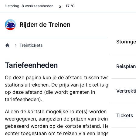
1
storing
8
werkzaamheden
17
°C
Rijden de Treinen
Storing
Treintickets
Tariefeenheden
Reispla
Op deze pagina kun je de afstand tussen twee
stations uitrekenen. De prijs van je ticket is gebaseerd
Vertrekt
op deze afstand (die wordt gemeten in
tariefeenheden).
Alleen de kortste mogelijke route(s) worden
Tickets
weergegeven, aangezien de prijzen van treintickets
gebaseerd worden op de kortste afstand. Het is
echter toegestaan om te reizen via een langere route,