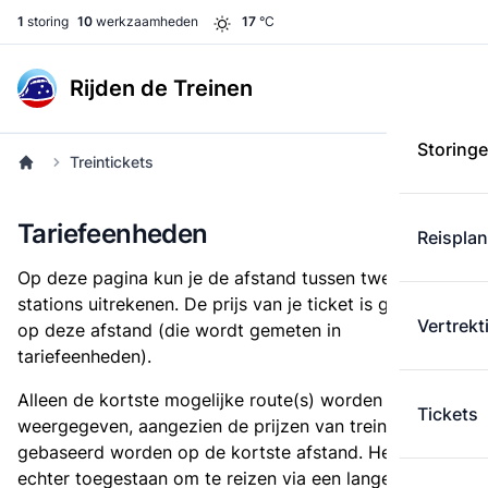
1
storing
10
werkzaamheden
17
°C
Rijden de Treinen
Storing
Treintickets
Tariefeenheden
Reispla
Op deze pagina kun je de afstand tussen twee
stations uitrekenen. De prijs van je ticket is gebaseerd
Vertrekt
op deze afstand (die wordt gemeten in
tariefeenheden).
Alleen de kortste mogelijke route(s) worden
Tickets
weergegeven, aangezien de prijzen van treintickets
gebaseerd worden op de kortste afstand. Het is
echter toegestaan om te reizen via een langere route,