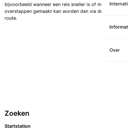
Internat
bijvoorbeeld wanneer een reis sneller is of met minder
overstappen gemaakt kan worden dan via de kortste
route.
Informat
Over
Zoeken
Startstation