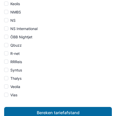
Keolis
NMBS
NS
NS International
ÖBB Nightjet
Qbuzz
R-net
RRReis
Syntus
Thalys
Veolia
Vias
Bereken tariefafstand