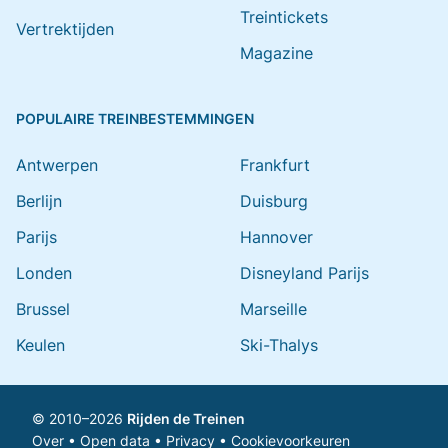
Treintickets
Vertrektijden
Magazine
POPULAIRE TREINBESTEMMINGEN
Antwerpen
Frankfurt
Berlijn
Duisburg
Parijs
Hannover
Londen
Disneyland Parijs
Brussel
Marseille
Keulen
Ski-Thalys
© 2010–2026
Rijden de Treinen
Over
•
Open data
•
Privacy
•
Cookievoorkeuren