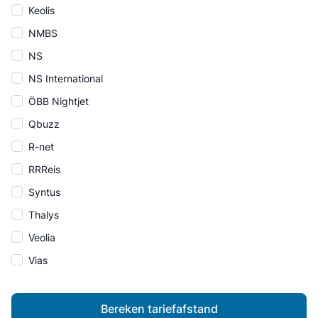
Keolis
NMBS
NS
NS International
ÖBB Nightjet
Qbuzz
R-net
RRReis
Syntus
Thalys
Veolia
Vias
Bereken tariefafstand