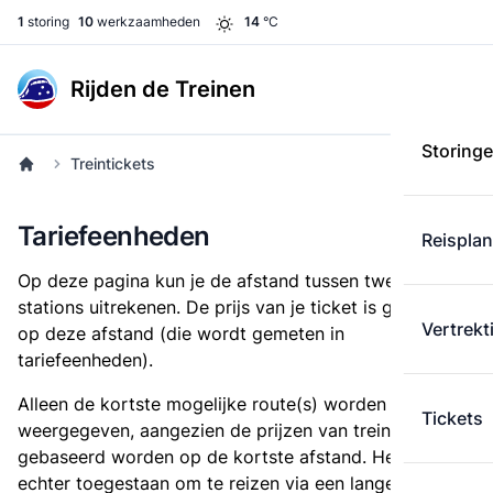
1
storing
10
werkzaamheden
14
°C
Rijden de Treinen
Storing
Treintickets
Tariefeenheden
Reispla
Op deze pagina kun je de afstand tussen twee
stations uitrekenen. De prijs van je ticket is gebaseerd
Vertrekt
op deze afstand (die wordt gemeten in
tariefeenheden).
Alleen de kortste mogelijke route(s) worden
Tickets
weergegeven, aangezien de prijzen van treintickets
gebaseerd worden op de kortste afstand. Het is
echter toegestaan om te reizen via een langere route,