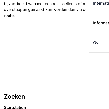
Internat
bijvoorbeeld wanneer een reis sneller is of met minder
overstappen gemaakt kan worden dan via de kortste
route.
Informat
Over
Zoeken
Startstation