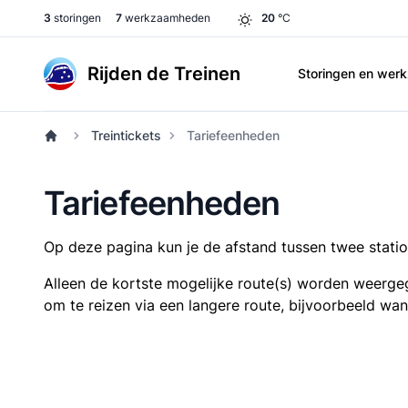
3
storingen
7
werkzaamheden
20
°C
Rijden de Treinen
Storingen en we
Treintickets
Tariefeenheden
Tariefeenheden
Op deze pagina kun je de afstand tussen twee station
Alleen de kortste mogelijke route(s) worden weergeg
om te reizen via een langere route, bijvoorbeeld wa