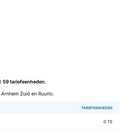
it
59 tariefeenheden
.
 Arnhem Zuid en Ruurlo.
TARIEFEENHEDEN
0 TE