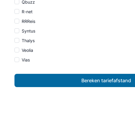
Qbuzz
R-net
RRReis
Syntus
Thalys
Veolia
Vias
Bereken tariefafstand