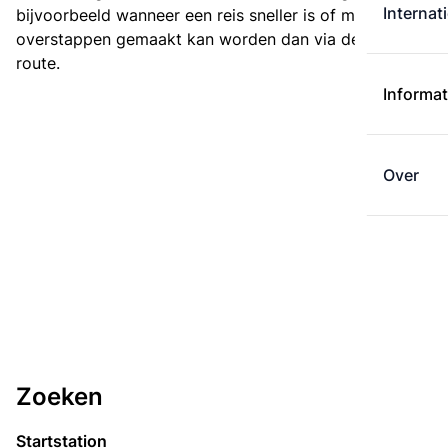
Internat
bijvoorbeeld wanneer een reis sneller is of met minder
overstappen gemaakt kan worden dan via de kortste
route.
Informat
Over
Zoeken
Startstation