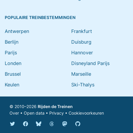
POPULAIRE TREINBESTEMMINGEN
Antwerpen
Frankfurt
Berlijn
Duisburg
Parijs
Hannover
Londen
Disneyland Parijs
Brussel
Marseille
Keulen
Ski-Thalys
© 2010–2026
Rijden de Treinen
Over
•
Open data
•
Privacy
•
Cookievoorkeuren
Bluesky @rijdendetreinen.nl
Threads @rijdendetreinen
Mastodon @rijdendetreinen@ma
Twitter @rijdendetreinen
Facebook rijdendetreinen
GitHub rijdendetreinen