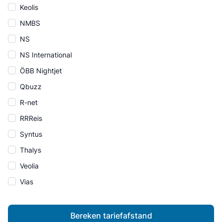
Keolis
NMBS
NS
NS International
ÖBB Nightjet
Qbuzz
R-net
RRReis
Syntus
Thalys
Veolia
Vias
Bereken tariefafstand