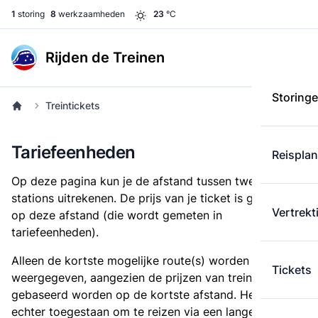
1
storing
8
werkzaamheden
23
°C
Rijden de Treinen
Storing
Treintickets
Tariefeenheden
Reispla
Op deze pagina kun je de afstand tussen twee
stations uitrekenen. De prijs van je ticket is gebaseerd
Vertrekt
op deze afstand (die wordt gemeten in
tariefeenheden).
Alleen de kortste mogelijke route(s) worden
Tickets
weergegeven, aangezien de prijzen van treintickets
gebaseerd worden op de kortste afstand. Het is
echter toegestaan om te reizen via een langere route,