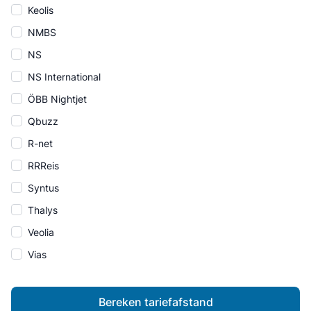
Keolis
NMBS
NS
NS International
ÖBB Nightjet
Qbuzz
R-net
RRReis
Syntus
Thalys
Veolia
Vias
Bereken tariefafstand