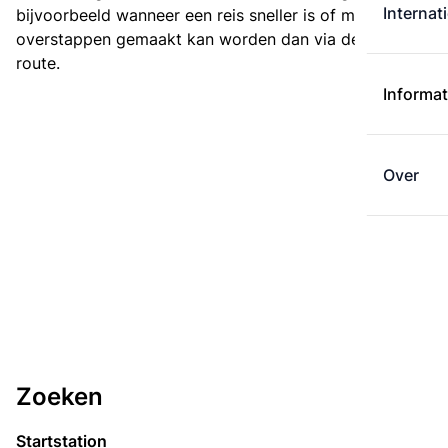
Internat
bijvoorbeeld wanneer een reis sneller is of met minder
overstappen gemaakt kan worden dan via de kortste
route.
Informat
Over
Zoeken
Startstation