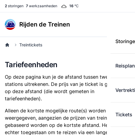
2
storingen
7
werkzaamheden
16
°C
Rijden de Treinen
Storing
Treintickets
Tariefeenheden
Reispla
Op deze pagina kun je de afstand tussen twee
stations uitrekenen. De prijs van je ticket is gebaseerd
Vertrekt
op deze afstand (die wordt gemeten in
tariefeenheden).
Alleen de kortste mogelijke route(s) worden
Tickets
weergegeven, aangezien de prijzen van treintickets
gebaseerd worden op de kortste afstand. Het is
echter toegestaan om te reizen via een langere route,