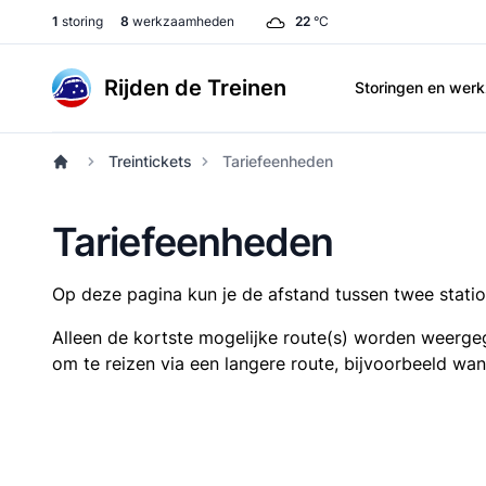
1
storing
8
werkzaamheden
22
°C
Rijden de Treinen
Storingen en we
Treintickets
Tariefeenheden
Tariefeenheden
Op deze pagina kun je de afstand tussen twee station
Alleen de kortste mogelijke route(s) worden weergeg
om te reizen via een langere route, bijvoorbeeld wa