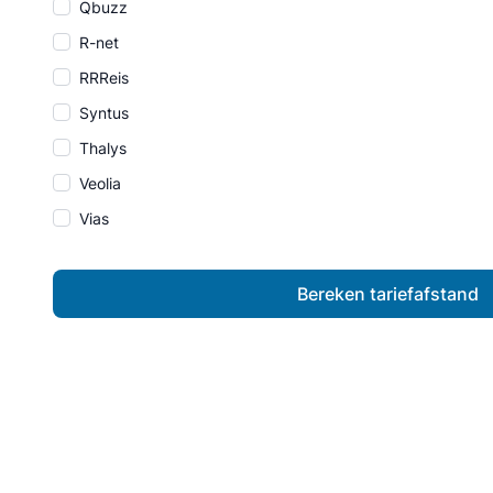
Qbuzz
R-net
RRReis
Syntus
Thalys
Veolia
Vias
Bereken tariefafstand