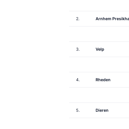
2.
Arnhem Presikha
3.
Velp
4.
Rheden
5.
Dieren