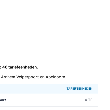
it
46 tariefeenheden
.
 Arnhem Velperpoort en Apeldoorn.
TARIEFEENHEDEN
oort
0 TE