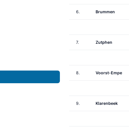
6.
Brummen
7.
Zutphen
8.
Voorst-Empe
9.
Klarenbeek