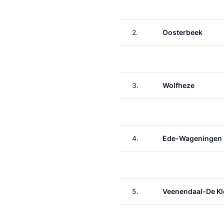
2.
Oosterbeek
3.
Wolfheze
4.
Ede-Wageningen
5.
Veenendaal-De K