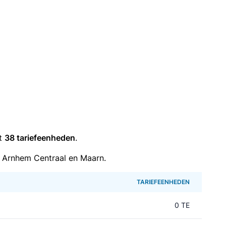
it
38 tariefeenheden
.
 Arnhem Centraal en Maarn.
TARIEFEENHEDEN
0 TE