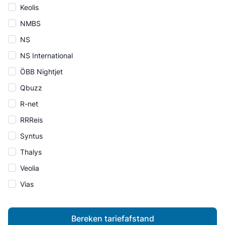
Keolis
NMBS
NS
NS International
ÖBB Nightjet
Qbuzz
R-net
RRReis
Syntus
Thalys
Veolia
Vias
Bereken tariefafstand