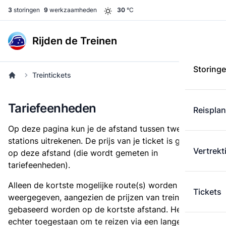
3
storingen
9
werkzaamheden
30
°C
Rijden de Treinen
Storing
Treintickets
Tariefeenheden
Reispla
Op deze pagina kun je de afstand tussen twee
stations uitrekenen. De prijs van je ticket is gebaseerd
Vertrekt
op deze afstand (die wordt gemeten in
tariefeenheden).
Alleen de kortste mogelijke route(s) worden
Tickets
weergegeven, aangezien de prijzen van treintickets
gebaseerd worden op de kortste afstand. Het is
echter toegestaan om te reizen via een langere route,