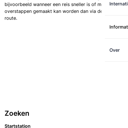
Internat
bijvoorbeeld wanneer een reis sneller is of met minder
overstappen gemaakt kan worden dan via de kortste
route.
Informat
Over
Zoeken
Startstation