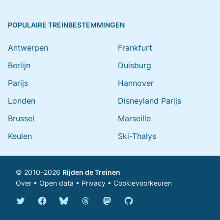
POPULAIRE TREINBESTEMMINGEN
Antwerpen
Frankfurt
Berlijn
Duisburg
Parijs
Hannover
Londen
Disneyland Parijs
Brussel
Marseille
Keulen
Ski-Thalys
© 2010–2026
Rijden de Treinen
Over
•
Open data
•
Privacy
•
Cookievoorkeuren
Bluesky @rijdendetreinen.nl
Threads @rijdendetreinen
Mastodon @rijdendetreinen@ma
Twitter @rijdendetreinen
Facebook rijdendetreinen
GitHub rijdendetreinen