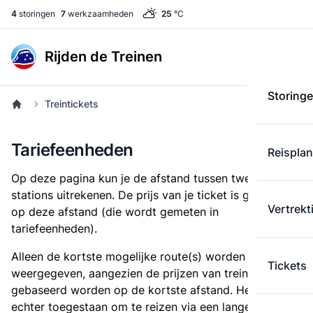
4
storingen
7
werkzaamheden
25
°C
Rijden de Treinen
Storing
Treintickets
Tariefeenheden
Reispla
Op deze pagina kun je de afstand tussen twee
stations uitrekenen. De prijs van je ticket is gebaseerd
Vertrekt
op deze afstand (die wordt gemeten in
tariefeenheden).
Alleen de kortste mogelijke route(s) worden
Tickets
weergegeven, aangezien de prijzen van treintickets
gebaseerd worden op de kortste afstand. Het is
echter toegestaan om te reizen via een langere route,