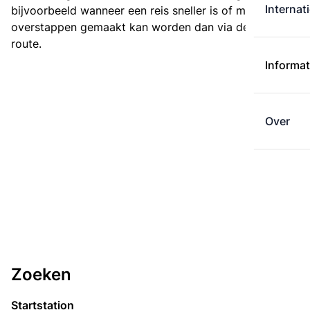
Internat
bijvoorbeeld wanneer een reis sneller is of met minder
overstappen gemaakt kan worden dan via de kortste
route.
Informat
Over
Zoeken
Startstation