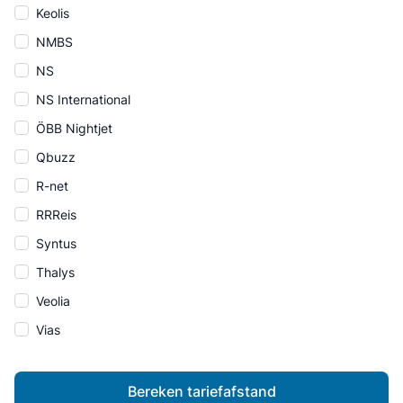
Keolis
NMBS
NS
NS International
ÖBB Nightjet
Qbuzz
R-net
RRReis
Syntus
Thalys
Veolia
Vias
Bereken tariefafstand