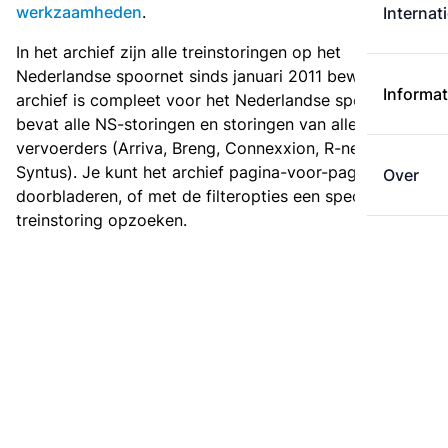
werkzaamheden
.
Internat
In het archief zijn alle treinstoringen op het
Nederlandse spoornet sinds januari 2011 bewaard. Het
Informat
archief is compleet voor het Nederlandse spoor: het
bevat alle NS-storingen en storingen van alle regionale
vervoerders (Arriva, Breng, Connexxion, R-net en
Syntus). Je kunt het archief pagina-voor-pagina
Over
doorbladeren, of met de filteropties een specifieke
treinstoring opzoeken.