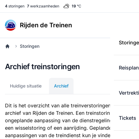
4
storingen
7
werkzaamheden
19
°C
Rijden de Treinen
Storing
Storingen
Archief treinstoringen
Reispla
Huidige situatie
Archief
Vertrekt
Dit is het overzicht van alle treinverstoringen in het
archief van Rijden de Treinen. Een treinstoring is een
Tickets
ongeplande aanpassing van de dienstregeling, zoals
een wisselstoring of een aanrijding. Geplande
aanpassingen van de treindienst kun je vinden bij de