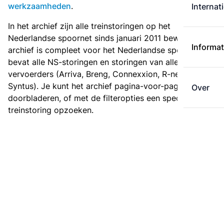
werkzaamheden
.
Internat
In het archief zijn alle treinstoringen op het
Nederlandse spoornet sinds januari 2011 bewaard. Het
Informat
archief is compleet voor het Nederlandse spoor: het
bevat alle NS-storingen en storingen van alle regionale
vervoerders (Arriva, Breng, Connexxion, R-net en
Syntus). Je kunt het archief pagina-voor-pagina
Over
doorbladeren, of met de filteropties een specifieke
treinstoring opzoeken.