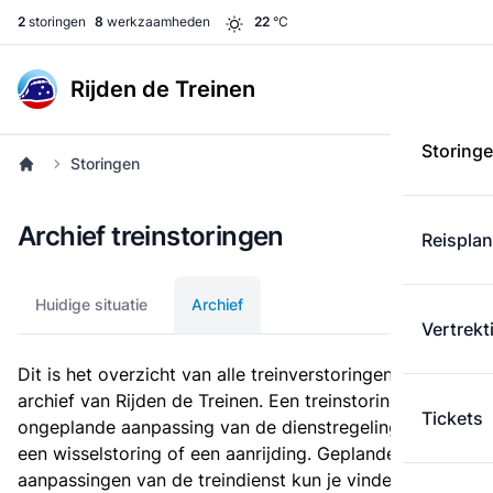
2
storingen
8
werkzaamheden
22
°C
Rijden de Treinen
Storing
Storingen
Archief treinstoringen
Reispla
Huidige situatie
Archief
Vertrekt
Dit is het overzicht van alle treinverstoringen in het
archief van Rijden de Treinen. Een treinstoring is een
Tickets
ongeplande aanpassing van de dienstregeling, zoals
een wisselstoring of een aanrijding. Geplande
aanpassingen van de treindienst kun je vinden bij de