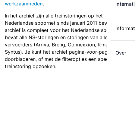
werkzaamheden
.
Internat
In het archief zijn alle treinstoringen op het
Nederlandse spoornet sinds januari 2011 bewaard. Het
Informat
archief is compleet voor het Nederlandse spoor: het
bevat alle NS-storingen en storingen van alle regionale
vervoerders (Arriva, Breng, Connexxion, R-net en
Syntus). Je kunt het archief pagina-voor-pagina
Over
doorbladeren, of met de filteropties een specifieke
treinstoring opzoeken.