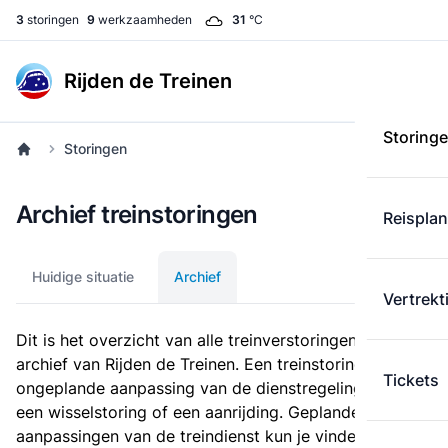
3
storingen
9
werkzaamheden
31
°C
Rijden de Treinen
Storing
Storingen
Archief treinstoringen
Reispla
Huidige situatie
Archief
Vertrekt
Dit is het overzicht van alle treinverstoringen in het
archief van Rijden de Treinen. Een treinstoring is een
Tickets
ongeplande aanpassing van de dienstregeling, zoals
een wisselstoring of een aanrijding. Geplande
aanpassingen van de treindienst kun je vinden bij de