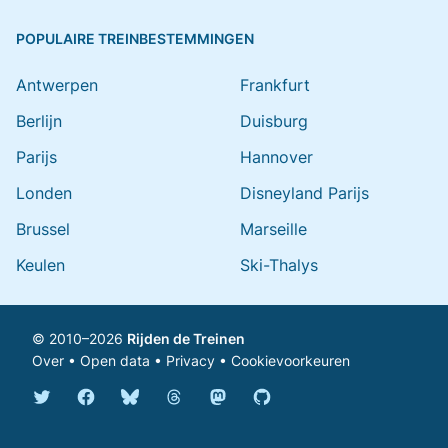
POPULAIRE TREINBESTEMMINGEN
Antwerpen
Frankfurt
Berlijn
Duisburg
Parijs
Hannover
Londen
Disneyland Parijs
Brussel
Marseille
Keulen
Ski-Thalys
© 2010–2026
Rijden de Treinen
Over
•
Open data
•
Privacy
•
Cookievoorkeuren
Bluesky @rijdendetreinen.nl
Threads @rijdendetreinen
Mastodon @rijdendetreinen@ma
Twitter @rijdendetreinen
Facebook rijdendetreinen
GitHub rijdendetreinen