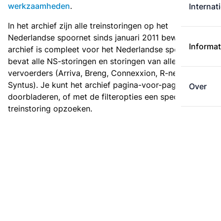
werkzaamheden
.
Internat
In het archief zijn alle treinstoringen op het
Nederlandse spoornet sinds januari 2011 bewaard. Het
Informat
archief is compleet voor het Nederlandse spoor: het
bevat alle NS-storingen en storingen van alle regionale
vervoerders (Arriva, Breng, Connexxion, R-net en
Syntus). Je kunt het archief pagina-voor-pagina
Over
doorbladeren, of met de filteropties een specifieke
treinstoring opzoeken.