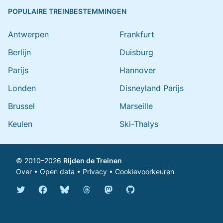
POPULAIRE TREINBESTEMMINGEN
Antwerpen
Frankfurt
Berlijn
Duisburg
Parijs
Hannover
Londen
Disneyland Parijs
Brussel
Marseille
Keulen
Ski-Thalys
© 2010–2026
Rijden de Treinen
Over
•
Open data
•
Privacy
•
Cookievoorkeuren
Bluesky @rijdendetreinen.nl
Threads @rijdendetreinen
Mastodon @rijdendetreinen@ma
Twitter @rijdendetreinen
Facebook rijdendetreinen
GitHub rijdendetreinen