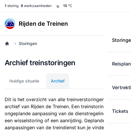
1
storing
9
werkzaamheden
15
°C
Rijden de Treinen
Storing
Storingen
Archief treinstoringen
Reispla
Huidige situatie
Archief
Vertrekt
Dit is het overzicht van alle treinverstoringen in het
archief van Rijden de Treinen. Een treinstoring is een
Tickets
ongeplande aanpassing van de dienstregeling, zoals
een wisselstoring of een aanrijding. Geplande
aanpassingen van de treindienst kun je vinden bij de