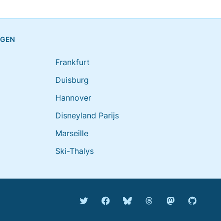
NGEN
Frankfurt
Duisburg
Hannover
Disneyland Parijs
Marseille
Ski-Thalys
Bluesky @rijdendetreinen.n
Threads @rijdendetr
Mastodon @rij
Twitter @rijdendetreinen
Facebook rijdendetreinen
GitHub r