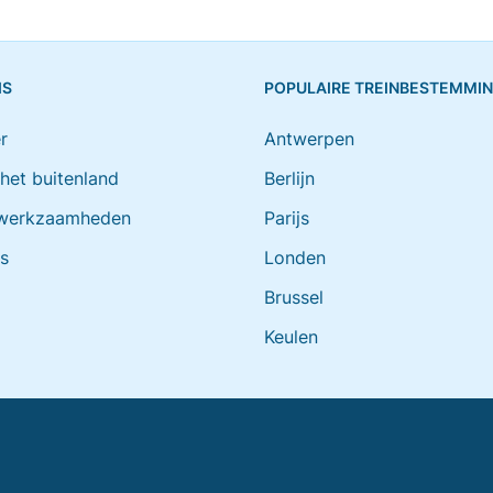
IS
POPULAIRE TREINBESTEMMI
r
Antwerpen
 het buitenland
Berlijn
werkzaamheden
Parijs
ts
Londen
Brussel
Keulen