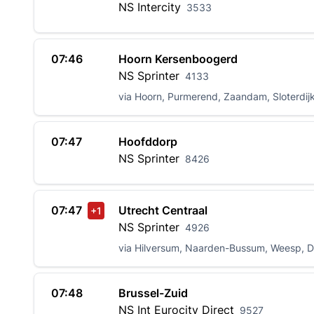
NS
Intercity
3533
07:46
Hoorn Kersenboogerd
NS
Sprinter
4133
via Hoorn, Purmerend, Zaandam, Sloterdij
07:47
Hoofddorp
NS
Sprinter
8426
07:47
Utrecht Centraal
+1
NS
Sprinter
4926
via Hilversum, Naarden-Bussum, Weesp, D
07:48
Brussel-Zuid
NS Int
Eurocity Direct
9527