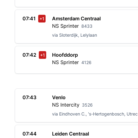
07:41
Amsterdam Centraal
+1
NS
Sprinter
8433
via Sloterdijk, Lelylaan
07:42
Hoofddorp
+1
NS
Sprinter
4126
07:43
Venlo
NS
Intercity
3526
via Eindhoven C., 's-Hertogenbosch, Utre
07:44
Leiden Centraal