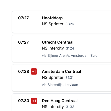
07:27
Hoofddorp
NS
Sprinter
8326
07:27
Utrecht Centraal
NS
Intercity
3124
via Bijlmer ArenA, Amsterdam Zuid
07:28
Amsterdam Centraal
+1
NS
Sprinter
8331
via Sloterdijk, Lelylaan
07:30
Den Haag Centraal
+1
NS
Intercity
3133