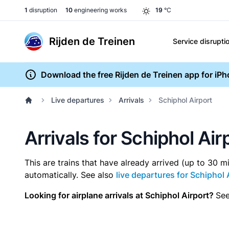
1
disruption
10
engineering works
19
°C
Rijden de Treinen
Service disrupti
Download the free Rijden de Treinen app for iP
Live departures
Arrivals
Schiphol Airport
Arrivals for Schiphol Air
This are trains that have already arrived (up to 30 m
automatically. See also
live departures for Schiphol 
Looking for airplane arrivals at Schiphol Airport?
Se