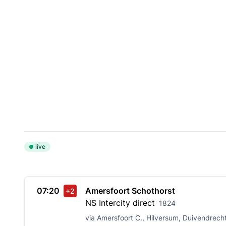
live
07:20
Amersfoort Schothorst
+2
NS
Intercity direct
1824
via Amersfoort C., Hilversum, Duivendrec