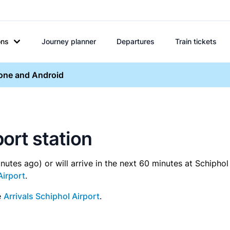
ons
Journey planner
Departures
Train tickets
hone and Android
port station
inutes ago) or will arrive in the next 60 minutes at Schiphol
Airport
.
e
Arrivals Schiphol Airport
.