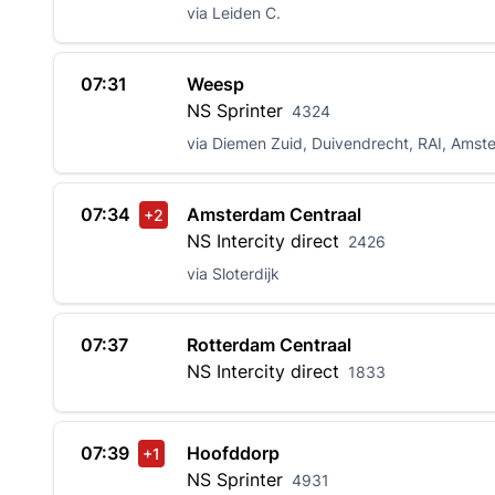
via Leiden C.
07:31
Weesp
NS
Sprinter
4324
via Diemen Zuid, Duivendrecht, RAI, Amst
07:34
Amsterdam Centraal
+2
NS
Intercity direct
2426
via Sloterdijk
07:37
Rotterdam Centraal
NS
Intercity direct
1833
07:39
Hoofddorp
+1
NS
Sprinter
4931