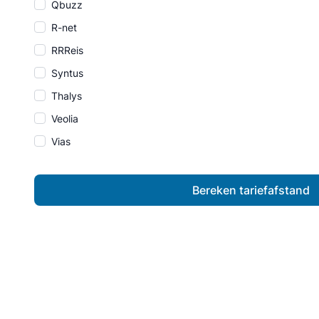
Qbuzz
R-net
RRReis
Syntus
Thalys
Veolia
Vias
Bereken tariefafstand