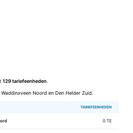
it
129 tariefeenheden
.
 Waddinxveen Noord en Den Helder Zuid.
TARIEFEENHEDEN
ord
0 TE