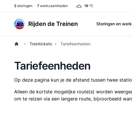
2
storingen
7
werkzaamheden
16
°C
Rijden de Treinen
Storingen en we
Treintickets
Tariefeenheden
Tariefeenheden
Op deze pagina kun je de afstand tussen twee station
Alleen de kortste mogelijke route(s) worden weergeg
om te reizen via een langere route, bijvoorbeeld wa