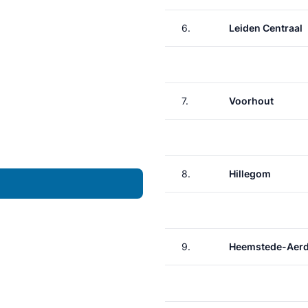
6.
Leiden Centraal
7.
Voorhout
8.
Hillegom
9.
Heemstede-Aer