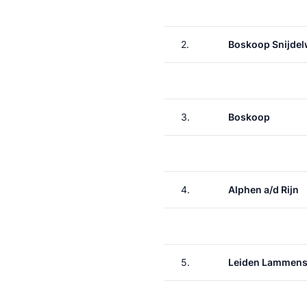
2.
Boskoop Snijdel
3.
Boskoop
4.
Alphen a/d Rijn
5.
Leiden Lammen