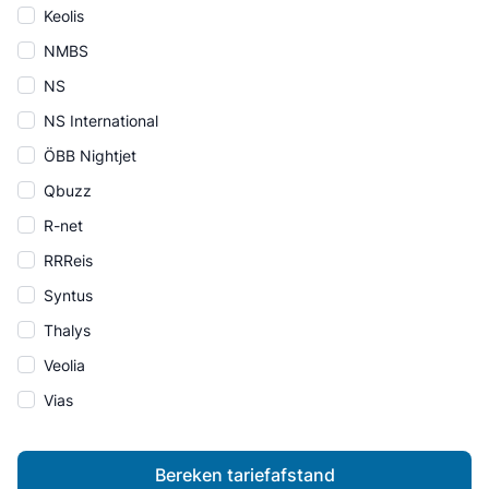
Keolis
NMBS
NS
NS International
ÖBB Nightjet
Qbuzz
R-net
RRReis
Syntus
Thalys
Veolia
Vias
Bereken tariefafstand