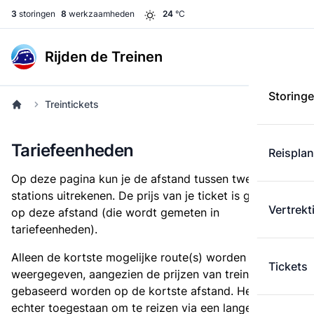
3
storingen
8
werkzaamheden
24
°C
Rijden de Treinen
Storing
Treintickets
Tariefeenheden
Reispla
Op deze pagina kun je de afstand tussen twee
stations uitrekenen. De prijs van je ticket is gebaseerd
Vertrekt
op deze afstand (die wordt gemeten in
tariefeenheden).
Alleen de kortste mogelijke route(s) worden
Tickets
weergegeven, aangezien de prijzen van treintickets
gebaseerd worden op de kortste afstand. Het is
echter toegestaan om te reizen via een langere route,