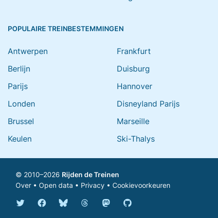
POPULAIRE TREINBESTEMMINGEN
Antwerpen
Frankfurt
Berlijn
Duisburg
Parijs
Hannover
Londen
Disneyland Parijs
Brussel
Marseille
Keulen
Ski-Thalys
© 2010–2026
Rijden de Treinen
Over
•
Open data
•
Privacy
•
Cookievoorkeuren
Bluesky @rijdendetreinen.nl
Threads @rijdendetreinen
Mastodon @rijdendetreinen@ma
Twitter @rijdendetreinen
Facebook rijdendetreinen
GitHub rijdendetreinen