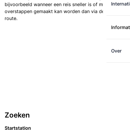
Internat
bijvoorbeeld wanneer een reis sneller is of met minder
overstappen gemaakt kan worden dan via de kortste
route.
Informat
Over
Zoeken
Startstation