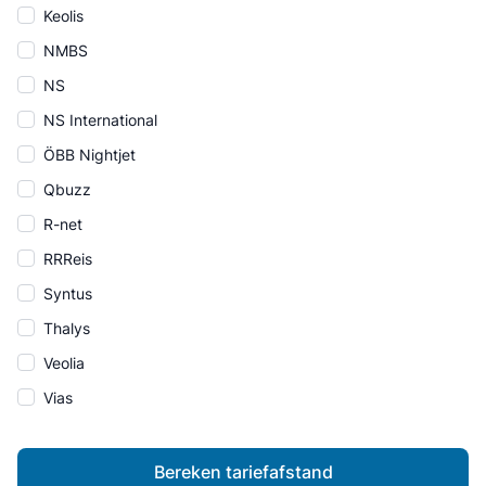
Keolis
NMBS
NS
NS International
ÖBB Nightjet
Qbuzz
R-net
RRReis
Syntus
Thalys
Veolia
Vias
Bereken tariefafstand