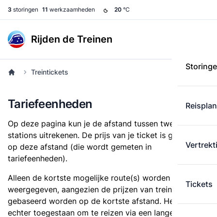
3
storingen
11
werkzaamheden
20
°C
Rijden de Treinen
Storing
Treintickets
Tariefeenheden
Reispla
Op deze pagina kun je de afstand tussen twee
stations uitrekenen. De prijs van je ticket is gebaseerd
Vertrekt
op deze afstand (die wordt gemeten in
tariefeenheden).
Alleen de kortste mogelijke route(s) worden
Tickets
weergegeven, aangezien de prijzen van treintickets
gebaseerd worden op de kortste afstand. Het is
echter toegestaan om te reizen via een langere route,