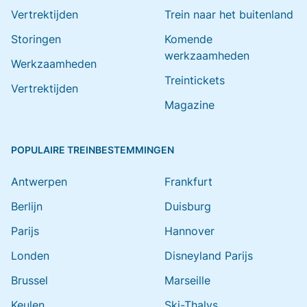
Vertrektijden
Trein naar het buitenland
Storingen
Komende
werkzaamheden
Werkzaamheden
Treintickets
Vertrektijden
Magazine
POPULAIRE TREINBESTEMMINGEN
Antwerpen
Frankfurt
Berlijn
Duisburg
Parijs
Hannover
Londen
Disneyland Parijs
Brussel
Marseille
Keulen
Ski-Thalys