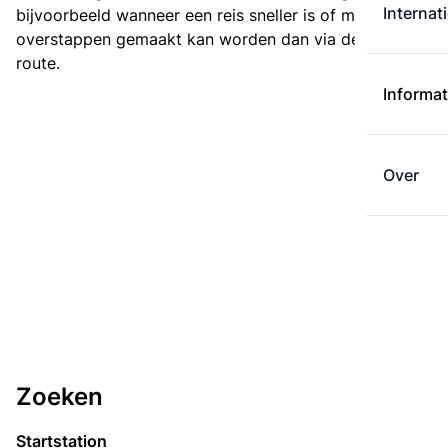
Internat
bijvoorbeeld wanneer een reis sneller is of met minder
overstappen gemaakt kan worden dan via de kortste
route.
Informat
Over
Zoeken
Startstation