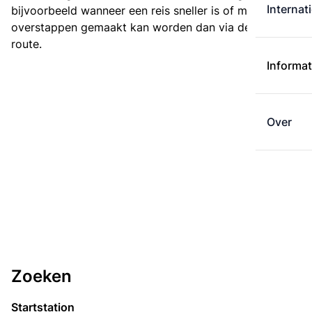
Internat
bijvoorbeeld wanneer een reis sneller is of met minder
overstappen gemaakt kan worden dan via de kortste
route.
Informat
Over
Zoeken
Startstation