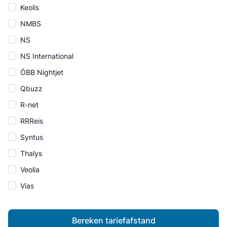
Keolis
NMBS
NS
NS International
ÖBB Nightjet
Qbuzz
R-net
RRReis
Syntus
Thalys
Veolia
Vias
Bereken tariefafstand