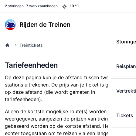
2
storingen
7
werkzaamheden
19
°C
Rijden de Treinen
Storing
Treintickets
Tariefeenheden
Reispla
Op deze pagina kun je de afstand tussen twee
stations uitrekenen. De prijs van je ticket is gebaseerd
Vertrekt
op deze afstand (die wordt gemeten in
tariefeenheden).
Alleen de kortste mogelijke route(s) worden
Tickets
weergegeven, aangezien de prijzen van treintickets
gebaseerd worden op de kortste afstand. Het is
echter toegestaan om te reizen via een langere route,