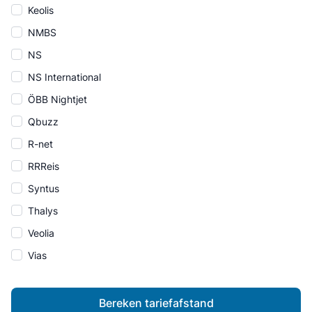
Keolis
NMBS
NS
NS International
ÖBB Nightjet
Qbuzz
R-net
RRReis
Syntus
Thalys
Veolia
Vias
Bereken tariefafstand