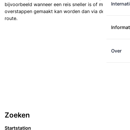
Internat
bijvoorbeeld wanneer een reis sneller is of met minder
overstappen gemaakt kan worden dan via de kortste
route.
Informat
Over
Zoeken
Startstation