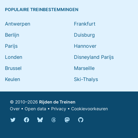
POPULAIRE TREINBESTEMMINGEN
Antwerpen
Frankfurt
Berlijn
Duisburg
Parijs
Hannover
Londen
Disneyland Parijs
Brussel
Marseille
Keulen
Ski-Thalys
© 2010–2026
Rijden de Treinen
Over
•
Open data
•
Privacy
•
Cookievoorkeuren
Bluesky @rijdendetreinen.nl
Threads @rijdendetreinen
Mastodon @rijdendetreinen@ma
Twitter @rijdendetreinen
Facebook rijdendetreinen
GitHub rijdendetreinen