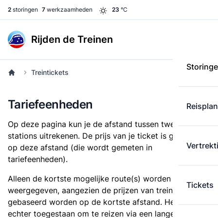
2
storingen
7
werkzaamheden
23
°C
Rijden de Treinen
Storing
Treintickets
Tariefeenheden
Reispla
Op deze pagina kun je de afstand tussen twee
stations uitrekenen. De prijs van je ticket is gebaseerd
Vertrekt
op deze afstand (die wordt gemeten in
tariefeenheden).
Alleen de kortste mogelijke route(s) worden
Tickets
weergegeven, aangezien de prijzen van treintickets
gebaseerd worden op de kortste afstand. Het is
echter toegestaan om te reizen via een langere route,