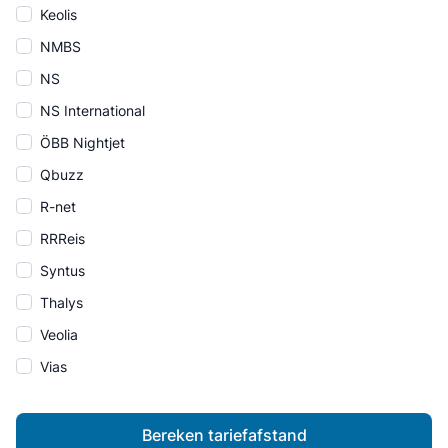
Keolis
NMBS
NS
NS International
ÖBB Nightjet
Qbuzz
R-net
RRReis
Syntus
Thalys
Veolia
Vias
Bereken tariefafstand