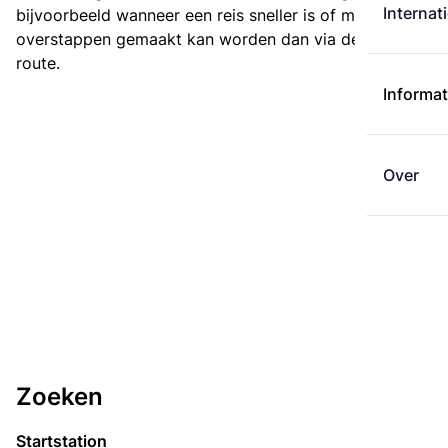
Internat
bijvoorbeeld wanneer een reis sneller is of met minder
overstappen gemaakt kan worden dan via de kortste
route.
Informat
Over
Zoeken
Startstation