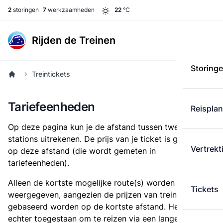
2
storingen
7
werkzaamheden
22
°C
Rijden de Treinen
Storing
Treintickets
Tariefeenheden
Reispla
Op deze pagina kun je de afstand tussen twee
stations uitrekenen. De prijs van je ticket is gebaseerd
Vertrekt
op deze afstand (die wordt gemeten in
tariefeenheden).
Alleen de kortste mogelijke route(s) worden
Tickets
weergegeven, aangezien de prijzen van treintickets
gebaseerd worden op de kortste afstand. Het is
echter toegestaan om te reizen via een langere route,