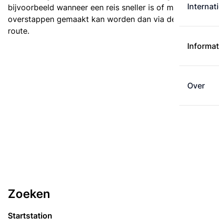
Internat
bijvoorbeeld wanneer een reis sneller is of met minder
overstappen gemaakt kan worden dan via de kortste
route.
Informat
Over
Zoeken
Startstation