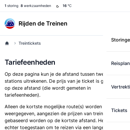
1
storing
8
werkzaamheden
16
°C
Rijden de Treinen
Storing
Treintickets
Tariefeenheden
Reispla
Op deze pagina kun je de afstand tussen twee
stations uitrekenen. De prijs van je ticket is gebaseerd
Vertrekt
op deze afstand (die wordt gemeten in
tariefeenheden).
Alleen de kortste mogelijke route(s) worden
Tickets
weergegeven, aangezien de prijzen van treintickets
gebaseerd worden op de kortste afstand. Het is
echter toegestaan om te reizen via een langere route,