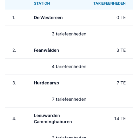
STATION
TARIEFEENHEDEN
1.
De Westereen
0 TE
3 tariefeenheden
2.
Feanwâlden
3 TE
4 tariefeenheden
3.
Hurdegaryp
7 TE
7 tariefeenheden
Leeuwarden
4.
14 TE
Camminghaburen
3 tariefeenheden