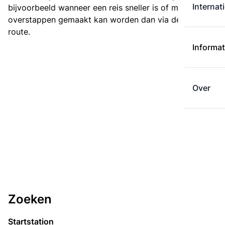
Internat
bijvoorbeeld wanneer een reis sneller is of met minder
overstappen gemaakt kan worden dan via de kortste
route.
Informat
Over
Zoeken
Startstation