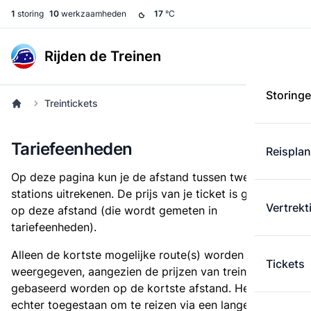
1
storing
10
werkzaamheden
17
°C
Rijden de Treinen
Storing
Treintickets
Tariefeenheden
Reispla
Op deze pagina kun je de afstand tussen twee
stations uitrekenen. De prijs van je ticket is gebaseerd
Vertrekt
op deze afstand (die wordt gemeten in
tariefeenheden).
Alleen de kortste mogelijke route(s) worden
Tickets
weergegeven, aangezien de prijzen van treintickets
gebaseerd worden op de kortste afstand. Het is
echter toegestaan om te reizen via een langere route,