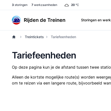
3
storingen
7
werkzaamheden
20
°C
Rijden de Treinen
Storingen en we
Treintickets
Tariefeenheden
Tariefeenheden
Op deze pagina kun je de afstand tussen twee station
Alleen de kortste mogelijke route(s) worden weergeg
om te reizen via een langere route, bijvoorbeeld wa