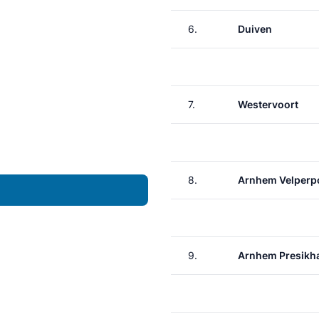
6.
Duiven
7.
Westervoort
8.
Arnhem Velperp
9.
Arnhem Presikh