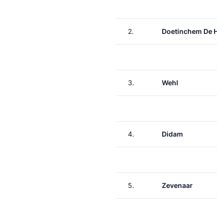
2.
Doetinchem De 
3.
Wehl
4.
Didam
5.
Zevenaar