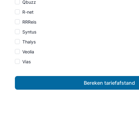
Qbuzz
R-net
RRReis
Syntus
Thalys
Veolia
Vias
Bereken tariefafstand