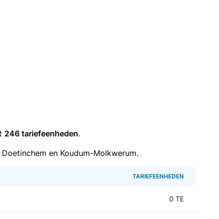
it
246 tariefeenheden
.
n Doetinchem en Koudum-Molkwerum.
TARIEFEENHEDEN
0 TE