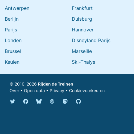
Antwerpen
Frankfurt
Berlijn
Duisburg
Parijs
Hannover
Londen
Disneyland Parijs
Brussel
Marseille
Keulen
Ski-Thalys
© 2010–2026
Rijden de Treinen
Over
•
Open data
•
Privacy
•
Cookievoorkeuren
Bluesky @rijdendetreinen.nl
Threads @rijdendetreinen
Mastodon @rijdendetreinen@ma
Twitter @rijdendetreinen
Facebook rijdendetreinen
GitHub rijdendetreinen