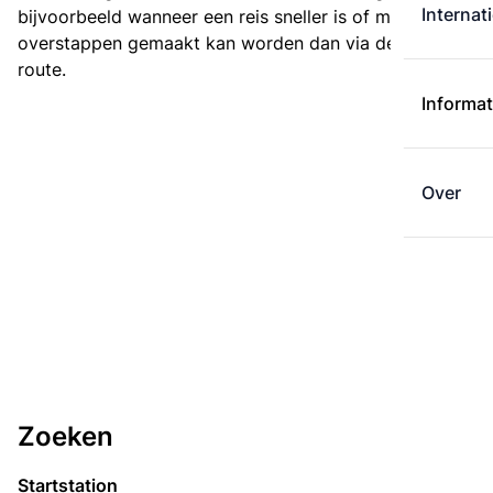
Internat
bijvoorbeeld wanneer een reis sneller is of met minder
overstappen gemaakt kan worden dan via de kortste
route.
Informat
Over
Zoeken
Startstation