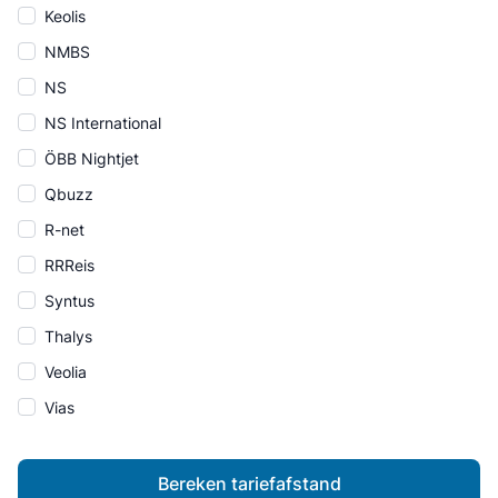
Keolis
NMBS
NS
NS International
ÖBB Nightjet
Qbuzz
R-net
RRReis
Syntus
Thalys
Veolia
Vias
Bereken tariefafstand