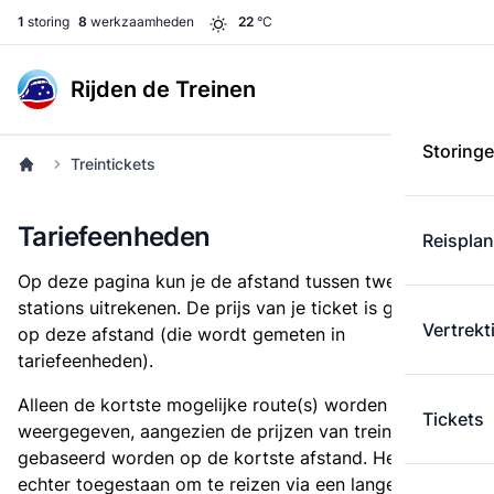
1
storing
8
werkzaamheden
22
°C
Rijden de Treinen
Storing
Treintickets
Tariefeenheden
Reispla
Op deze pagina kun je de afstand tussen twee
stations uitrekenen. De prijs van je ticket is gebaseerd
Vertrekt
op deze afstand (die wordt gemeten in
tariefeenheden).
Alleen de kortste mogelijke route(s) worden
Tickets
weergegeven, aangezien de prijzen van treintickets
gebaseerd worden op de kortste afstand. Het is
echter toegestaan om te reizen via een langere route,