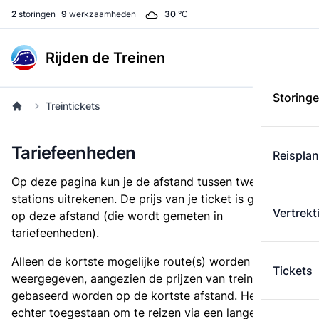
2
storingen
9
werkzaamheden
30
°C
Rijden de Treinen
Storing
Treintickets
Tariefeenheden
Reispla
Op deze pagina kun je de afstand tussen twee
stations uitrekenen. De prijs van je ticket is gebaseerd
Vertrekt
op deze afstand (die wordt gemeten in
tariefeenheden).
Alleen de kortste mogelijke route(s) worden
Tickets
weergegeven, aangezien de prijzen van treintickets
gebaseerd worden op de kortste afstand. Het is
echter toegestaan om te reizen via een langere route,