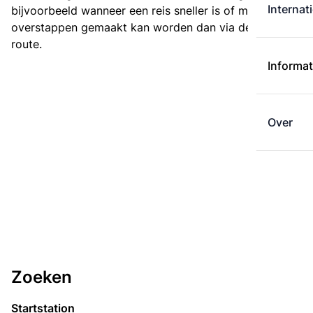
Internat
bijvoorbeeld wanneer een reis sneller is of met minder
overstappen gemaakt kan worden dan via de kortste
route.
Informat
Over
Zoeken
Startstation