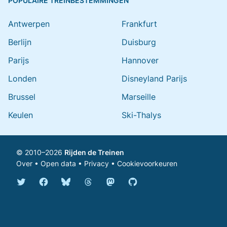
POPULAIRE TREINBESTEMMINGEN
Antwerpen
Frankfurt
Berlijn
Duisburg
Parijs
Hannover
Londen
Disneyland Parijs
Brussel
Marseille
Keulen
Ski-Thalys
© 2010–2026
Rijden de Treinen
Over
•
Open data
•
Privacy
•
Cookievoorkeuren
Bluesky @rijdendetreinen.nl
Threads @rijdendetreinen
Mastodon @rijdendetreinen@ma
Twitter @rijdendetreinen
Facebook rijdendetreinen
GitHub rijdendetreinen