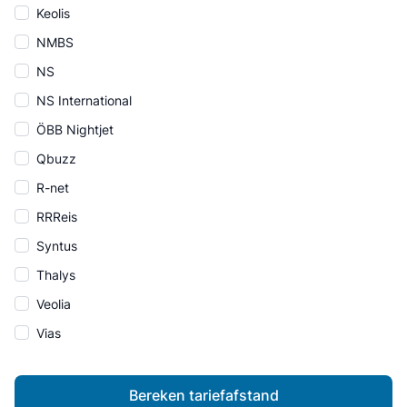
Keolis
NMBS
NS
NS International
ÖBB Nightjet
Qbuzz
R-net
RRReis
Syntus
Thalys
Veolia
Vias
Bereken tariefafstand