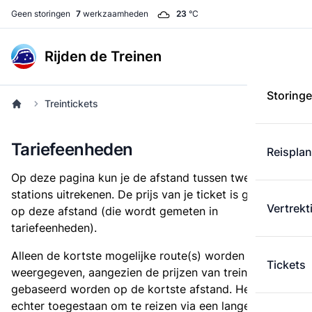
Geen storingen
7
werkzaamheden
23
°C
Rijden de Treinen
Storing
Treintickets
Tariefeenheden
Reispla
Op deze pagina kun je de afstand tussen twee
stations uitrekenen. De prijs van je ticket is gebaseerd
Vertrekt
op deze afstand (die wordt gemeten in
tariefeenheden).
Alleen de kortste mogelijke route(s) worden
Tickets
weergegeven, aangezien de prijzen van treintickets
gebaseerd worden op de kortste afstand. Het is
echter toegestaan om te reizen via een langere route,