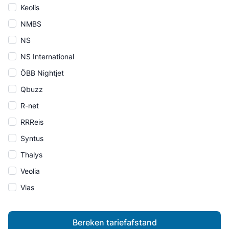
Keolis
NMBS
NS
NS International
ÖBB Nightjet
Qbuzz
R-net
RRReis
Syntus
Thalys
Veolia
Vias
Bereken tariefafstand