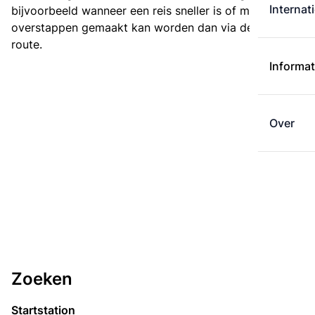
Internat
bijvoorbeeld wanneer een reis sneller is of met minder
overstappen gemaakt kan worden dan via de kortste
route.
Informat
Over
Zoeken
Startstation