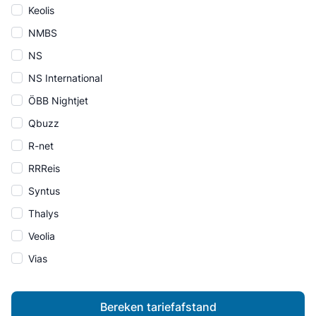
Keolis
NMBS
NS
NS International
ÖBB Nightjet
Qbuzz
R-net
RRReis
Syntus
Thalys
Veolia
Vias
Bereken tariefafstand