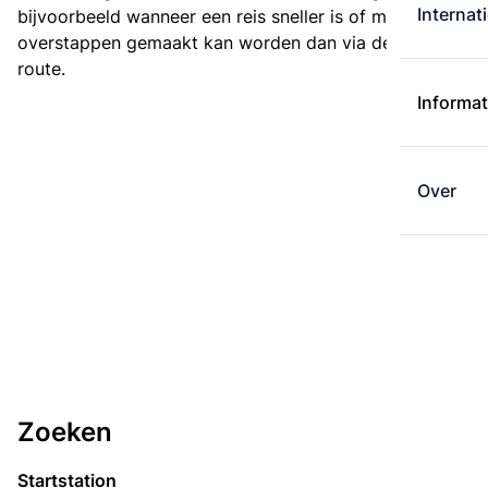
Internat
bijvoorbeeld wanneer een reis sneller is of met minder
overstappen gemaakt kan worden dan via de kortste
route.
Informat
Over
Zoeken
Startstation