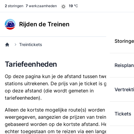
2
storingen
7
werkzaamheden
19
°C
Rijden de Treinen
Storing
Treintickets
Tariefeenheden
Reispla
Op deze pagina kun je de afstand tussen twee
stations uitrekenen. De prijs van je ticket is gebaseerd
Vertrekt
op deze afstand (die wordt gemeten in
tariefeenheden).
Alleen de kortste mogelijke route(s) worden
Tickets
weergegeven, aangezien de prijzen van treintickets
gebaseerd worden op de kortste afstand. Het is
echter toegestaan om te reizen via een langere route,