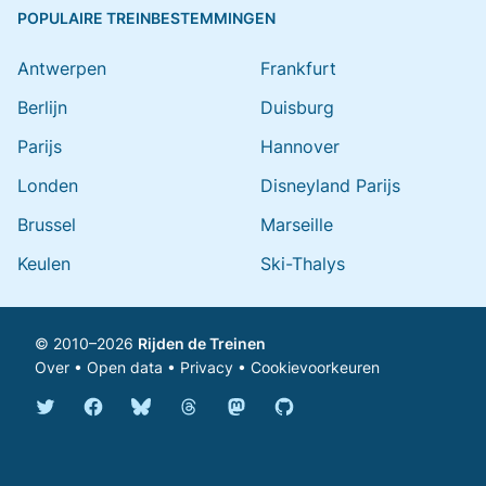
POPULAIRE TREINBESTEMMINGEN
Antwerpen
Frankfurt
Berlijn
Duisburg
Parijs
Hannover
Londen
Disneyland Parijs
Brussel
Marseille
Keulen
Ski-Thalys
© 2010–2026
Rijden de Treinen
Over
•
Open data
•
Privacy
•
Cookievoorkeuren
Bluesky @rijdendetreinen.nl
Threads @rijdendetreinen
Mastodon @rijdendetreinen@ma
Twitter @rijdendetreinen
Facebook rijdendetreinen
GitHub rijdendetreinen