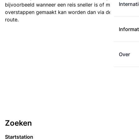
Internat
bijvoorbeeld wanneer een reis sneller is of met minder
overstappen gemaakt kan worden dan via de kortste
route.
Informat
Over
Zoeken
Startstation