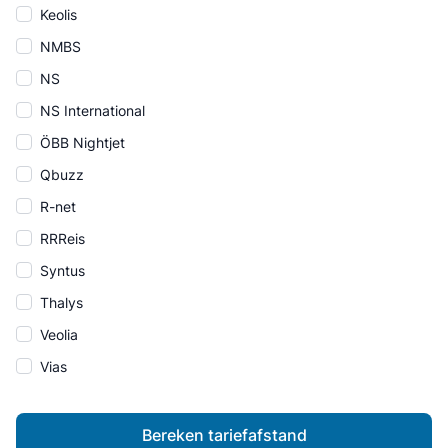
Keolis
NMBS
NS
NS International
ÖBB Nightjet
Qbuzz
R-net
RRReis
Syntus
Thalys
Veolia
Vias
Bereken tariefafstand