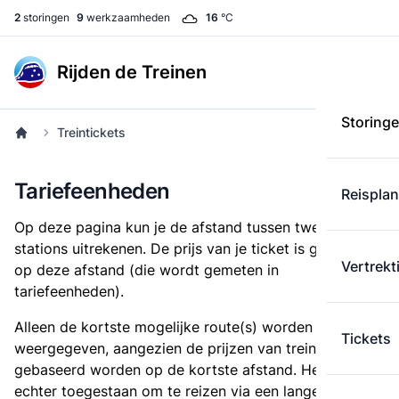
2
storingen
9
werkzaamheden
16
°C
Rijden de Treinen
Storing
Treintickets
Tariefeenheden
Reispla
Op deze pagina kun je de afstand tussen twee
stations uitrekenen. De prijs van je ticket is gebaseerd
Vertrekt
op deze afstand (die wordt gemeten in
tariefeenheden).
Alleen de kortste mogelijke route(s) worden
Tickets
weergegeven, aangezien de prijzen van treintickets
gebaseerd worden op de kortste afstand. Het is
echter toegestaan om te reizen via een langere route,