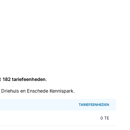
it
182 tariefeenheden
.
 Driehuis en Enschede Kennispark.
TARIEFEENHEDEN
0 TE