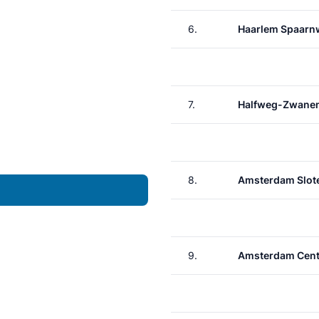
6.
Haarlem Spaar
7.
Halfweg-Zwane
8.
Amsterdam Slote
9.
Amsterdam Cent