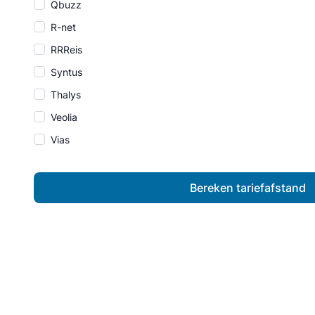
Qbuzz
R-net
RRReis
Syntus
Thalys
Veolia
Vias
Bereken tariefafstand