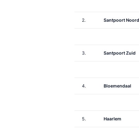
2.
Santpoort Noor
3.
Santpoort Zuid
4.
Bloemendaal
5.
Haarlem