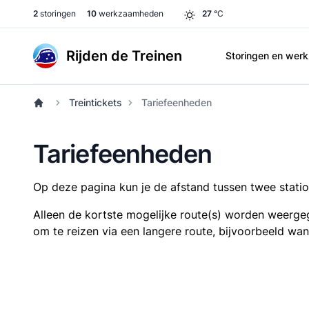
2
storingen
10
werkzaamheden
27
°C
Rijden de Treinen
Storingen en we
Treintickets
Tariefeenheden
Tariefeenheden
Op deze pagina kun je de afstand tussen twee station
Alleen de kortste mogelijke route(s) worden weergeg
om te reizen via een langere route, bijvoorbeeld wa