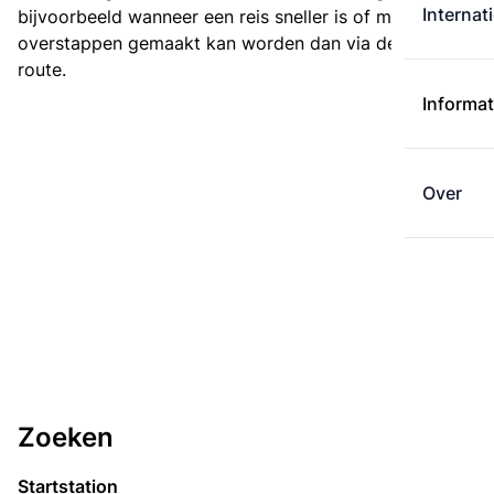
Internat
bijvoorbeeld wanneer een reis sneller is of met minder
overstappen gemaakt kan worden dan via de kortste
route.
Informat
Over
Zoeken
Startstation