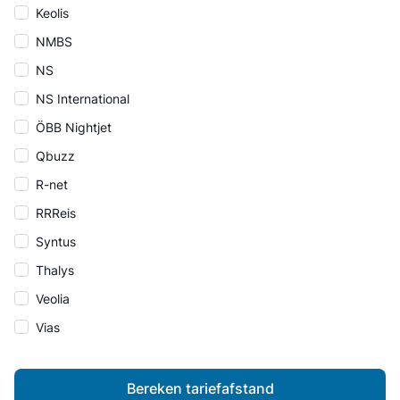
Keolis
NMBS
NS
NS International
ÖBB Nightjet
Qbuzz
R-net
RRReis
Syntus
Thalys
Veolia
Vias
Bereken tariefafstand