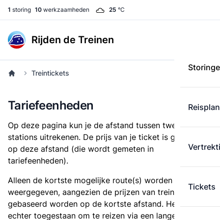
1
storing
10
werkzaamheden
25
°C
Rijden de Treinen
Storing
Treintickets
Tariefeenheden
Reispla
Op deze pagina kun je de afstand tussen twee
stations uitrekenen. De prijs van je ticket is gebaseerd
Vertrekt
op deze afstand (die wordt gemeten in
tariefeenheden).
Alleen de kortste mogelijke route(s) worden
Tickets
weergegeven, aangezien de prijzen van treintickets
gebaseerd worden op de kortste afstand. Het is
echter toegestaan om te reizen via een langere route,