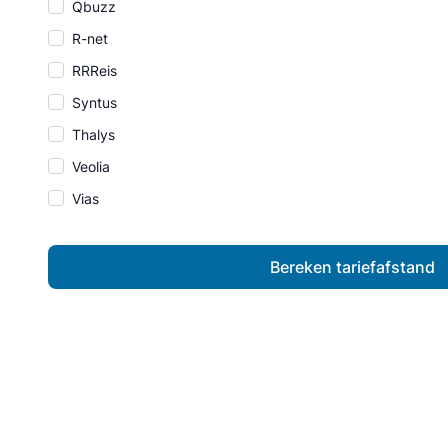
Qbuzz
R-net
RRReis
Syntus
Thalys
Veolia
Vias
Bereken tariefafstand