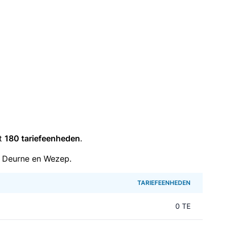
it
180 tariefeenheden
.
 Deurne en Wezep.
TARIEFEENHEDEN
0 TE