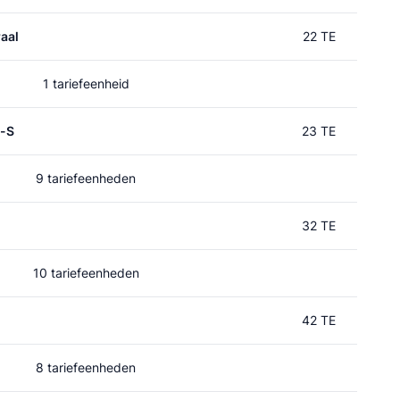
aal
22 TE
1 tariefeenheid
p-S
23 TE
9 tariefeenheden
32 TE
10 tariefeenheden
42 TE
8 tariefeenheden