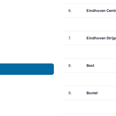
6.
Eindhoven Centr
7.
Eindhoven Strij
8.
Best
9.
Boxtel