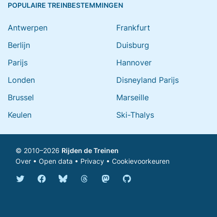
POPULAIRE TREINBESTEMMINGEN
Antwerpen
Frankfurt
Berlijn
Duisburg
Parijs
Hannover
Londen
Disneyland Parijs
Brussel
Marseille
Keulen
Ski-Thalys
© 2010–2026
Rijden de Treinen
Over
•
Open data
•
Privacy
•
Cookievoorkeuren
Bluesky @rijdendetreinen.nl
Threads @rijdendetreinen
Mastodon @rijdendetreinen@ma
Twitter @rijdendetreinen
Facebook rijdendetreinen
GitHub rijdendetreinen