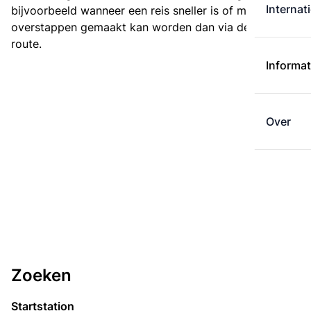
Internat
bijvoorbeeld wanneer een reis sneller is of met minder
overstappen gemaakt kan worden dan via de kortste
route.
Informat
Over
Zoeken
Startstation