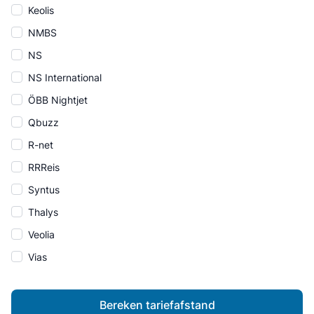
Keolis
NMBS
NS
NS International
ÖBB Nightjet
Qbuzz
R-net
RRReis
Syntus
Thalys
Veolia
Vias
Bereken tariefafstand