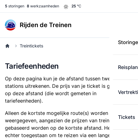
5
storingen
8
werkzaamheden
25
°C
Rijden de Treinen
Storing
Treintickets
Tariefeenheden
Reispla
Op deze pagina kun je de afstand tussen twee
stations uitrekenen. De prijs van je ticket is gebaseerd
Vertrekt
op deze afstand (die wordt gemeten in
tariefeenheden).
Alleen de kortste mogelijke route(s) worden
Tickets
weergegeven, aangezien de prijzen van treintickets
gebaseerd worden op de kortste afstand. Het is
echter toegestaan om te reizen via een langere route,