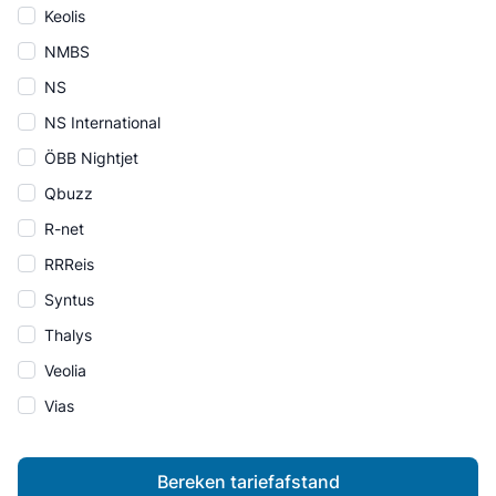
Keolis
NMBS
NS
NS International
ÖBB Nightjet
Qbuzz
R-net
RRReis
Syntus
Thalys
Veolia
Vias
Bereken tariefafstand