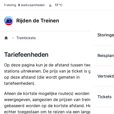
1
storing
8
werkzaamheden
17
°C
Rijden de Treinen
Storing
Treintickets
Tariefeenheden
Reispla
Op deze pagina kun je de afstand tussen twee
stations uitrekenen. De prijs van je ticket is gebaseerd
Vertrekt
op deze afstand (die wordt gemeten in
tariefeenheden).
Alleen de kortste mogelijke route(s) worden
Tickets
weergegeven, aangezien de prijzen van treintickets
gebaseerd worden op de kortste afstand. Het is
echter toegestaan om te reizen via een langere route,