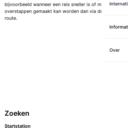
Internat
bijvoorbeeld wanneer een reis sneller is of met minder
overstappen gemaakt kan worden dan via de kortste
route.
Informat
Over
Zoeken
Startstation