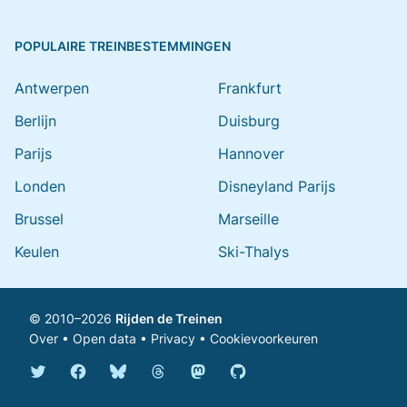
POPULAIRE TREINBESTEMMINGEN
Antwerpen
Frankfurt
Berlijn
Duisburg
Parijs
Hannover
Londen
Disneyland Parijs
Brussel
Marseille
Keulen
Ski-Thalys
© 2010–2026
Rijden de Treinen
Over
•
Open data
•
Privacy
•
Cookievoorkeuren
Bluesky @rijdendetreinen.nl
Threads @rijdendetreinen
Mastodon @rijdendetreinen@ma
Twitter @rijdendetreinen
Facebook rijdendetreinen
GitHub rijdendetreinen