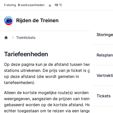
1
storing
9
werkzaamheden
19
°C
Rijden de Treinen
Storing
Treintickets
Tariefeenheden
Reispla
Op deze pagina kun je de afstand tussen twee
stations uitrekenen. De prijs van je ticket is gebaseerd
Vertrekt
op deze afstand (die wordt gemeten in
tariefeenheden).
Alleen de kortste mogelijke route(s) worden
Tickets
weergegeven, aangezien de prijzen van treintickets
gebaseerd worden op de kortste afstand. Het is
echter toegestaan om te reizen via een langere route,