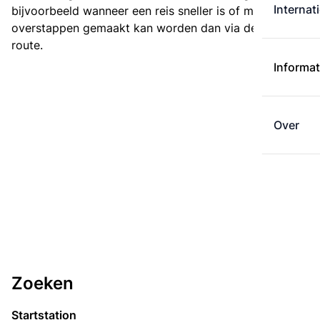
Internat
bijvoorbeeld wanneer een reis sneller is of met minder
overstappen gemaakt kan worden dan via de kortste
route.
Informat
Over
Zoeken
Startstation