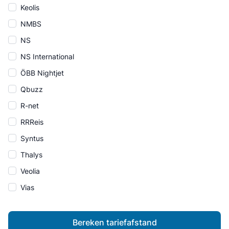
Keolis
NMBS
NS
NS International
ÖBB Nightjet
Qbuzz
R-net
RRReis
Syntus
Thalys
Veolia
Vias
Bereken tariefafstand