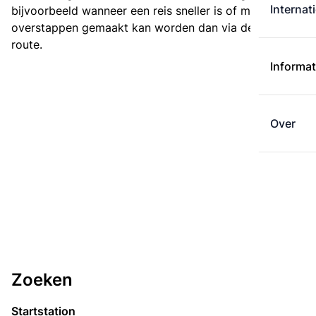
Internat
bijvoorbeeld wanneer een reis sneller is of met minder
overstappen gemaakt kan worden dan via de kortste
route.
Informat
Over
Zoeken
Startstation