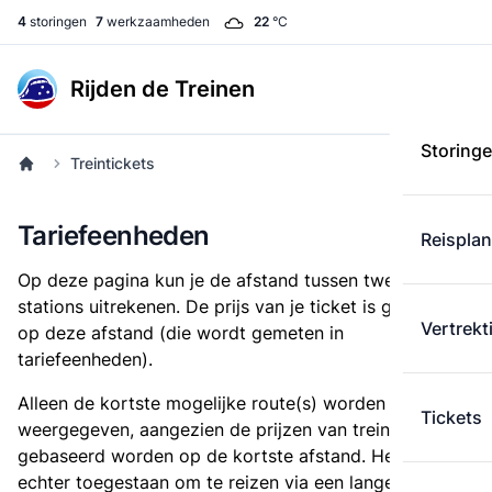
4
storingen
7
werkzaamheden
22
°C
Rijden de Treinen
Storing
Treintickets
Tariefeenheden
Reispla
Op deze pagina kun je de afstand tussen twee
stations uitrekenen. De prijs van je ticket is gebaseerd
Vertrekt
op deze afstand (die wordt gemeten in
tariefeenheden).
Alleen de kortste mogelijke route(s) worden
Tickets
weergegeven, aangezien de prijzen van treintickets
gebaseerd worden op de kortste afstand. Het is
echter toegestaan om te reizen via een langere route,