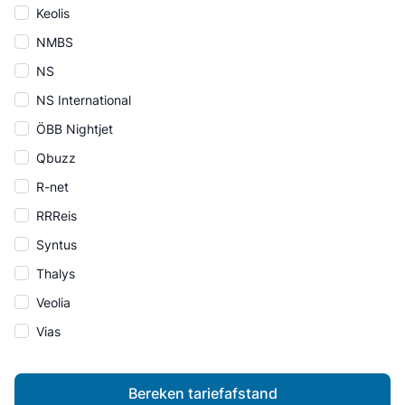
Keolis
NMBS
NS
NS International
ÖBB Nightjet
Qbuzz
R-net
RRReis
Syntus
Thalys
Veolia
Vias
Bereken tariefafstand