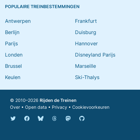
POPULAIRE TREINBESTEMMINGEN
Antwerpen
Frankfurt
Berlijn
Duisburg
Parijs
Hannover
Londen
Disneyland Parijs
Brussel
Marseille
Keulen
Ski-Thalys
© 2010–2026
Rijden de Treinen
Over
•
Open data
•
Privacy
•
Cookievoorkeuren
Bluesky @rijdendetreinen.nl
Threads @rijdendetreinen
Mastodon @rijdendetreinen@ma
Twitter @rijdendetreinen
Facebook rijdendetreinen
GitHub rijdendetreinen