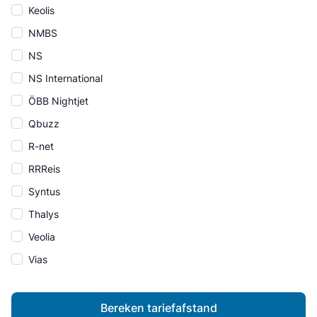
Keolis
NMBS
NS
NS International
ÖBB Nightjet
Qbuzz
R-net
RRReis
Syntus
Thalys
Veolia
Vias
Bereken tariefafstand