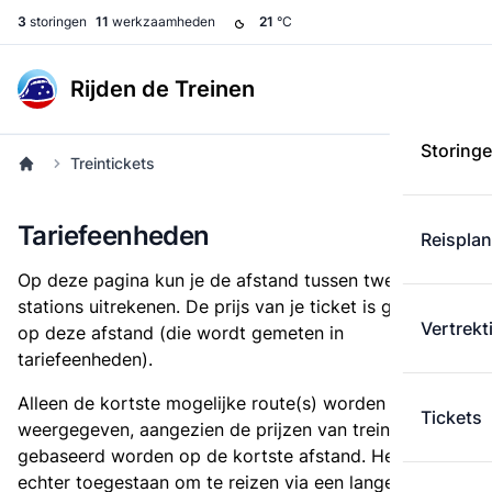
3
storingen
11
werkzaamheden
21
°C
Rijden de Treinen
Storing
Treintickets
Tariefeenheden
Reispla
Op deze pagina kun je de afstand tussen twee
stations uitrekenen. De prijs van je ticket is gebaseerd
Vertrekt
op deze afstand (die wordt gemeten in
tariefeenheden).
Alleen de kortste mogelijke route(s) worden
Tickets
weergegeven, aangezien de prijzen van treintickets
gebaseerd worden op de kortste afstand. Het is
echter toegestaan om te reizen via een langere route,