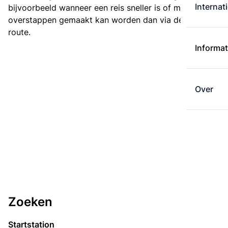
Internat
bijvoorbeeld wanneer een reis sneller is of met minder
overstappen gemaakt kan worden dan via de kortste
route.
Informat
Over
Zoeken
Startstation