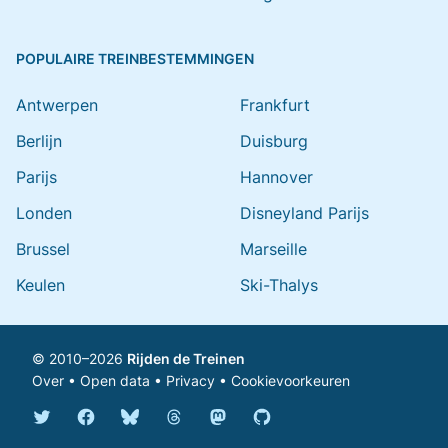
POPULAIRE TREINBESTEMMINGEN
Antwerpen
Frankfurt
Berlijn
Duisburg
Parijs
Hannover
Londen
Disneyland Parijs
Brussel
Marseille
Keulen
Ski-Thalys
© 2010–2026
Rijden de Treinen
Over
•
Open data
•
Privacy
•
Cookievoorkeuren
Bluesky @rijdendetreinen.nl
Threads @rijdendetreinen
Mastodon @rijdendetreinen@ma
Twitter @rijdendetreinen
Facebook rijdendetreinen
GitHub rijdendetreinen