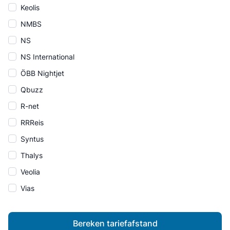
Keolis
NMBS
NS
NS International
ÖBB Nightjet
Qbuzz
R-net
RRReis
Syntus
Thalys
Veolia
Vias
Bereken tariefafstand