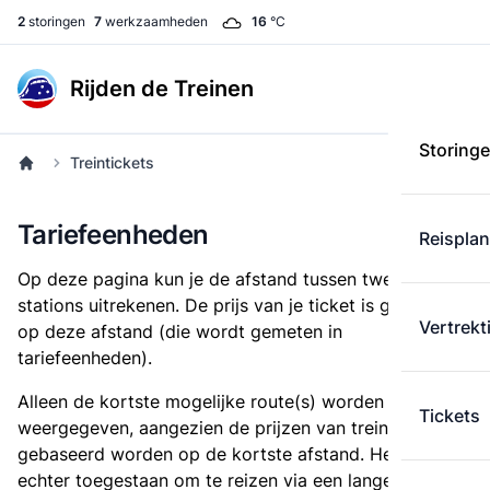
2
storingen
7
werkzaamheden
16
°C
Rijden de Treinen
Storing
Treintickets
Tariefeenheden
Reispla
Op deze pagina kun je de afstand tussen twee
stations uitrekenen. De prijs van je ticket is gebaseerd
Vertrekt
op deze afstand (die wordt gemeten in
tariefeenheden).
Alleen de kortste mogelijke route(s) worden
Tickets
weergegeven, aangezien de prijzen van treintickets
gebaseerd worden op de kortste afstand. Het is
echter toegestaan om te reizen via een langere route,