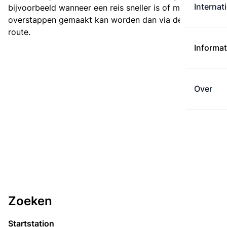
Internat
bijvoorbeeld wanneer een reis sneller is of met minder
overstappen gemaakt kan worden dan via de kortste
route.
Informat
Over
Zoeken
Startstation