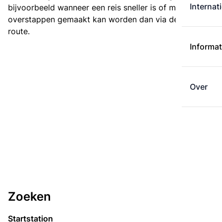
Internat
bijvoorbeeld wanneer een reis sneller is of met minder
overstappen gemaakt kan worden dan via de kortste
route.
Informat
Over
Zoeken
Startstation