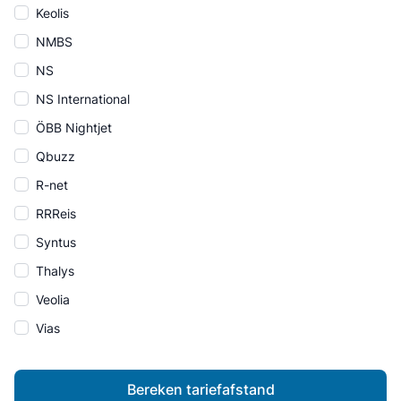
Keolis
NMBS
NS
NS International
ÖBB Nightjet
Qbuzz
R-net
RRReis
Syntus
Thalys
Veolia
Vias
Bereken tariefafstand