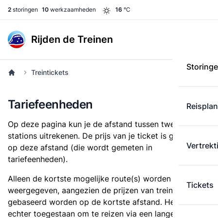
2
storingen
10
werkzaamheden
16
°C
Rijden de Treinen
Storing
Treintickets
Tariefeenheden
Reispla
Op deze pagina kun je de afstand tussen twee
stations uitrekenen. De prijs van je ticket is gebaseerd
Vertrekt
op deze afstand (die wordt gemeten in
tariefeenheden).
Alleen de kortste mogelijke route(s) worden
Tickets
weergegeven, aangezien de prijzen van treintickets
gebaseerd worden op de kortste afstand. Het is
echter toegestaan om te reizen via een langere route,