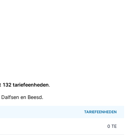
it
132 tariefeenheden
.
 Dalfsen en Beesd.
TARIEFEENHEDEN
0 TE