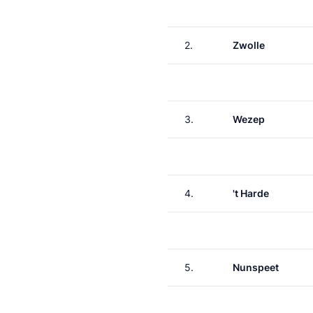
2.
Zwolle
3.
Wezep
4.
't Harde
5.
Nunspeet