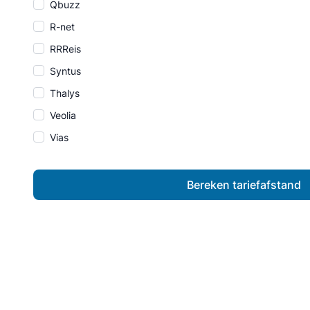
Qbuzz
R-net
RRReis
Syntus
Thalys
Veolia
Vias
Bereken tariefafstand