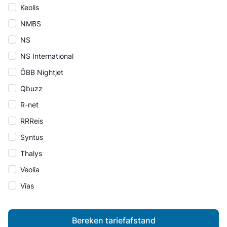
Keolis
NMBS
NS
NS International
ÖBB Nightjet
Qbuzz
R-net
RRReis
Syntus
Thalys
Veolia
Vias
Bereken tariefafstand