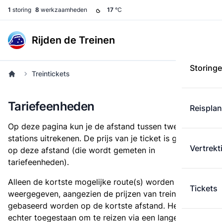
1
storing
8
werkzaamheden
17
°C
Rijden de Treinen
Storing
Treintickets
Tariefeenheden
Reispla
Op deze pagina kun je de afstand tussen twee
stations uitrekenen. De prijs van je ticket is gebaseerd
Vertrekt
op deze afstand (die wordt gemeten in
tariefeenheden).
Alleen de kortste mogelijke route(s) worden
Tickets
weergegeven, aangezien de prijzen van treintickets
gebaseerd worden op de kortste afstand. Het is
echter toegestaan om te reizen via een langere route,