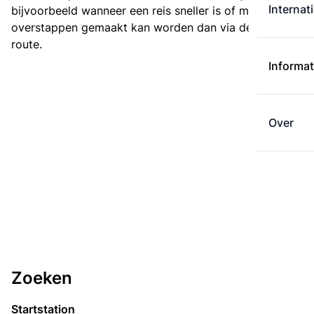
Internat
bijvoorbeeld wanneer een reis sneller is of met minder
overstappen gemaakt kan worden dan via de kortste
route.
Informat
Over
Zoeken
Startstation