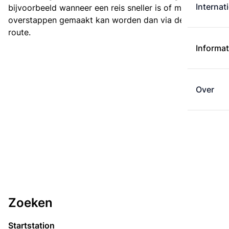
Internat
bijvoorbeeld wanneer een reis sneller is of met minder
overstappen gemaakt kan worden dan via de kortste
route.
Informat
Over
Zoeken
Startstation