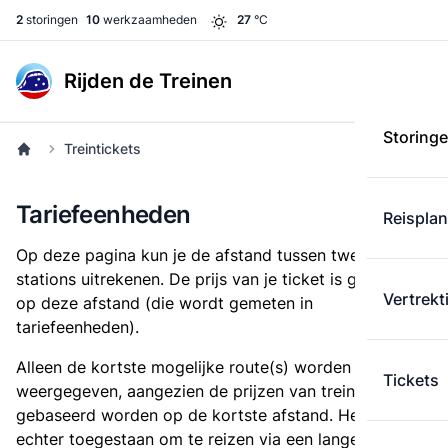
2
storingen
10
werkzaamheden
27
°C
Rijden de Treinen
Storing
Treintickets
Tariefeenheden
Reispla
Op deze pagina kun je de afstand tussen twee
stations uitrekenen. De prijs van je ticket is gebaseerd
Vertrekt
op deze afstand (die wordt gemeten in
tariefeenheden).
Alleen de kortste mogelijke route(s) worden
Tickets
weergegeven, aangezien de prijzen van treintickets
gebaseerd worden op de kortste afstand. Het is
echter toegestaan om te reizen via een langere route,