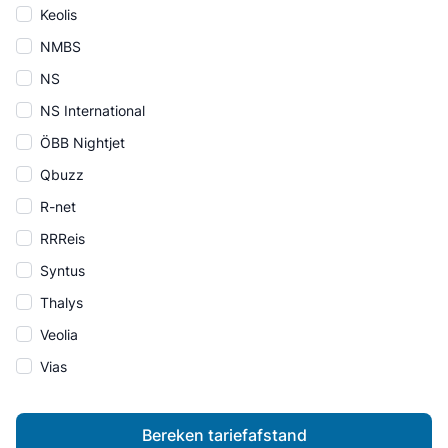
Keolis
NMBS
NS
NS International
ÖBB Nightjet
Qbuzz
R-net
RRReis
Syntus
Thalys
Veolia
Vias
Bereken tariefafstand