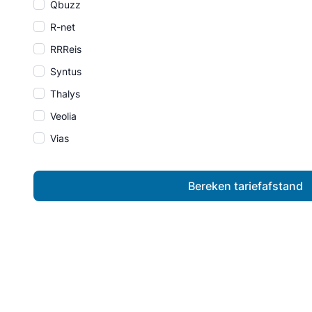
Qbuzz
R-net
RRReis
Syntus
Thalys
Veolia
Vias
Bereken tariefafstand