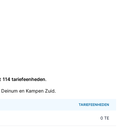
it
114 tariefeenheden
.
n Deinum en Kampen Zuid.
TARIEFEENHEDEN
0 TE