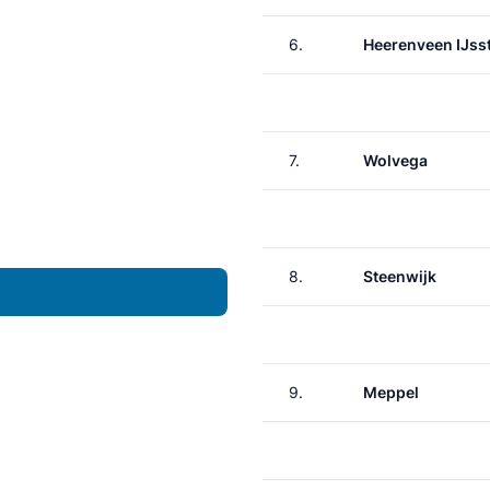
6.
Heerenveen IJss
7.
Wolvega
8.
Steenwijk
9.
Meppel